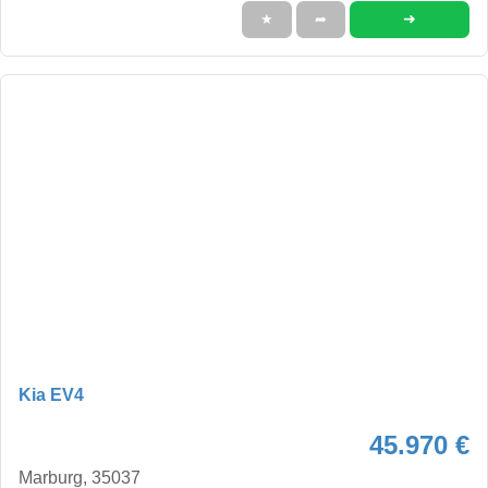
➜
★
➦
Kia EV4
45.970 €
Marburg, 35037