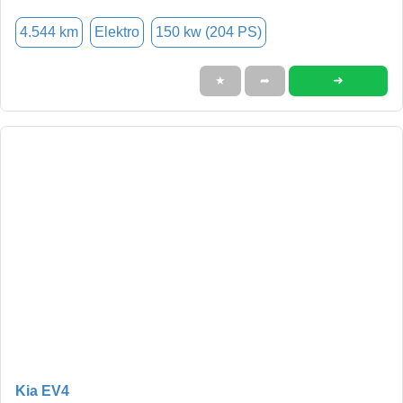
4.544 km
Elektro
150 kw (204 PS)
➜
★
➦
Kia EV4