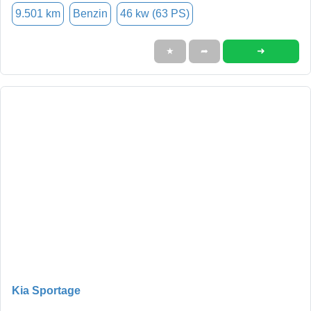
9.501 km
Benzin
46 kw (63 PS)
➜
★
➦
Kia Sportage