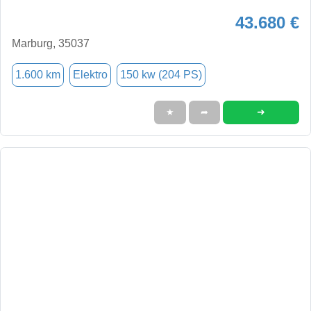
43.680 €
Marburg, 35037
1.600 km
Elektro
150 kw (204 PS)
➜
★
➦