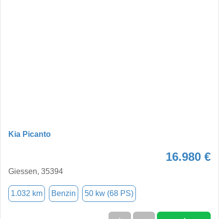
Kia Picanto
16.980 €
Giessen, 35394
1.032 km
Benzin
50 kw (68 PS)