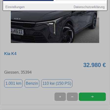
Einstellungen
Datenschutzerklärung
Kia K4
32.980 €
Giessen, 35394
1.001 km
Benzin
110 kw (150 PS)
➜
★
➦