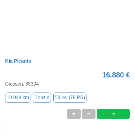
Kia Picanto
16.880 €
Giessen, 35394
10.044 km
Benzin
58 kw (79 PS)
➜
★
➦