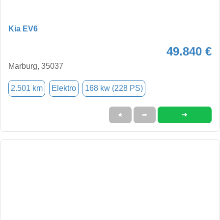
Kia EV6
49.840 €
Marburg, 35037
2.501 km
Elektro
168 kw (228 PS)
➜
★
➦