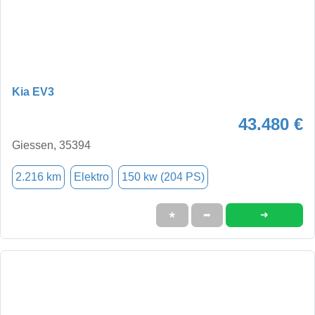
Kia EV3
43.480 €
Giessen, 35394
2.216 km
Elektro
150 kw (204 PS)
➜
★
➦