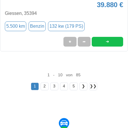
39.880 €
Giessen, 35394
5.500 km
Benzin
132 kw (179 PS)
➜
★
➦
1 - 10 von 85
1
2
3
4
5
❯
❯❯