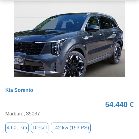
Kia Sorento
54.440 €
Marburg, 35037
4.601 km
Diesel
142 kw (193 PS)