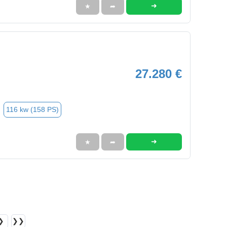
➜
★
➦
27.280 €
116 kw (158 PS)
➜
★
➦
❯
❯❯