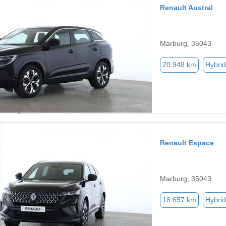
Renault Austral
Marburg, 35043
20.948 km
Hybrid
Renault Espace
Marburg, 35043
18.657 km
Hybrid