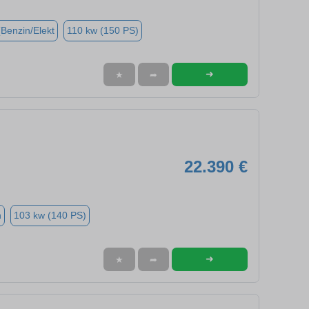
(Benzin/Elekt
110 kw (150 PS)
➜
★
➦
22.390 €
n
103 kw (140 PS)
➜
★
➦