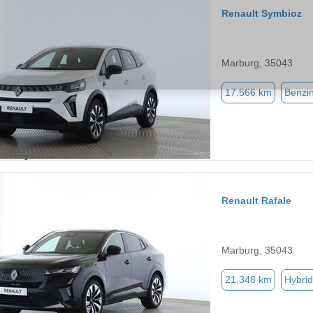
Renault Symbioz
Marburg, 35043
17.566 km
Benzi
Renault Rafale
Marburg, 35043
21.348 km
Hybrid