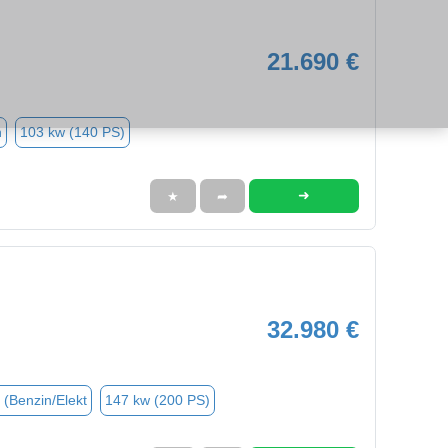
21.690 €
n
103 kw (140 PS)
➜
★
➦
32.980 €
 (Benzin/Elekt
147 kw (200 PS)