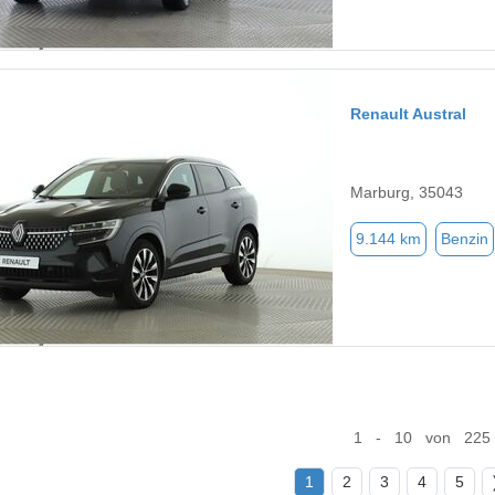
Renault Austral
Marburg, 35043
9.144 km
Benzin
1 - 10 von 225
1
2
3
4
5