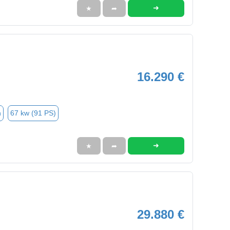
➜
★
➦
16.290 €
n
67 kw (91 PS)
➜
★
➦
29.880 €