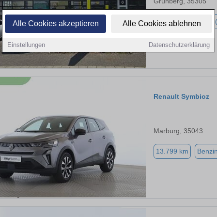
Grünberg, 35305
5.900 km
Hybrid 
Alle Cookies akzeptieren
Alle Cookies ablehnen
Einstellungen
Datenschutzerklärung
Renault Symbioz
Marburg, 35043
13.799 km
Benzi