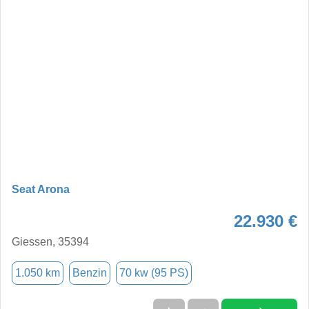
Seat Arona
22.930 €
Giessen, 35394
1.050 km
Benzin
70 kw (95 PS)