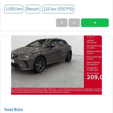
1.050 km
Benzin
110 kw (150 PS)
➜
★
➦
Seat Ibiza