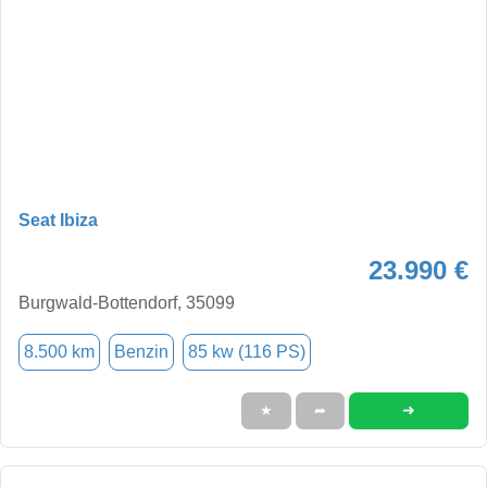
Seat Ibiza
23.990 €
Burgwald-Bottendorf, 35099
8.500 km
Benzin
85 kw (116 PS)
➜
★
➦