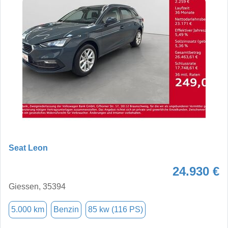
Seat Leon
24.930 €
Giessen, 35394
5.000 km
Benzin
85 kw (116 PS)