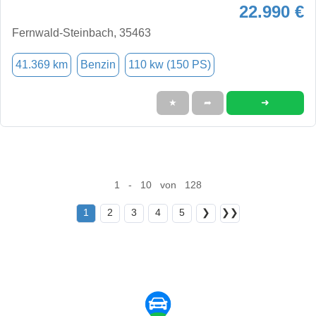
22.990 €
Fernwald-Steinbach, 35463
41.369 km
Benzin
110 kw (150 PS)
➜
★
➦
1 - 10 von 128
1
2
3
4
5
❯
❯❯