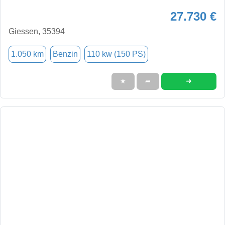
27.730 €
Giessen, 35394
1.050 km
Benzin
110 kw (150 PS)
➜
★
➦