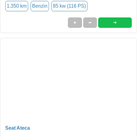
1.350 km
Benzin
85 kw (116 PS)
➜
★
➦
Seat Ateca