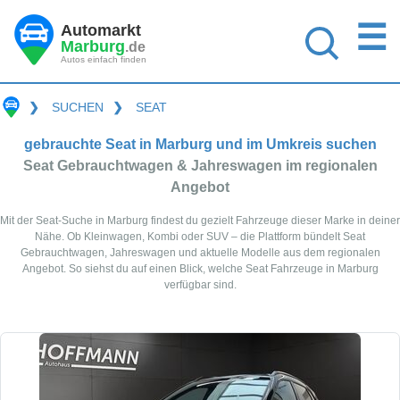
☰
Automarkt
Marburg
.de
Autos einfach finden
❯
SUCHEN
❯
SEAT
gebrauchte Seat in Marburg und im Umkreis suchen
Seat Gebrauchtwagen & Jahreswagen im regionalen
Angebot
Mit der Seat-Suche in Marburg findest du gezielt Fahrzeuge dieser Marke in deiner
Nähe. Ob Kleinwagen, Kombi oder SUV – die Plattform bündelt Seat
Gebrauchtwagen, Jahreswagen und aktuelle Modelle aus dem regionalen
Angebot. So siehst du auf einen Blick, welche Seat Fahrzeuge in Marburg
verfügbar sind.