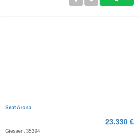
➜
★
➦
Seat Arona
23.330 €
Giessen, 35394