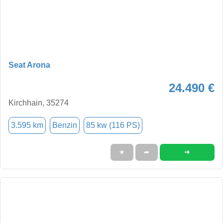
Seat Arona
24.490 €
Kirchhain, 35274
3.595 km
Benzin
85 kw (116 PS)
➜
★
➦