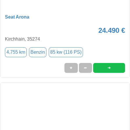
Seat Arona
24.490 €
Kirchhain, 35274
4.755 km
Benzin
85 kw (116 PS)
➜
★
➦