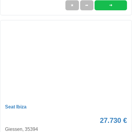
➜
★
➦
Seat Ibiza
27.730 €
Giessen, 35394