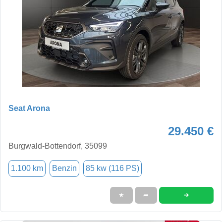
Seat Arona
29.450 €
Burgwald-Bottendorf, 35099
1.100 km
Benzin
85 kw (116 PS)
➜
★
➦