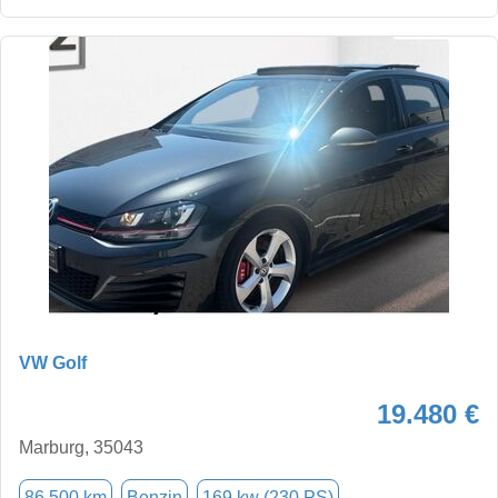
VW Golf
19.480 €
Marburg, 35043
86.500 km
Benzin
169 kw (230 PS)