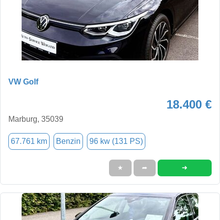
VW Golf
18.400 €
Marburg, 35039
67.761 km
Benzin
96 kw (131 PS)
➜
★
➦