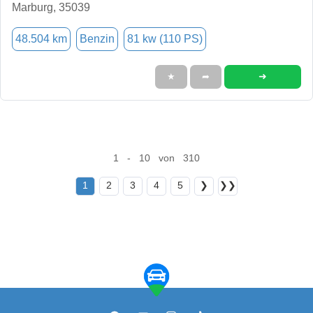
Marburg, 35039
48.504 km
Benzin
81 kw (110 PS)
➜
★
➦
1 - 10 von 310
1
2
3
4
5
❯
❯❯