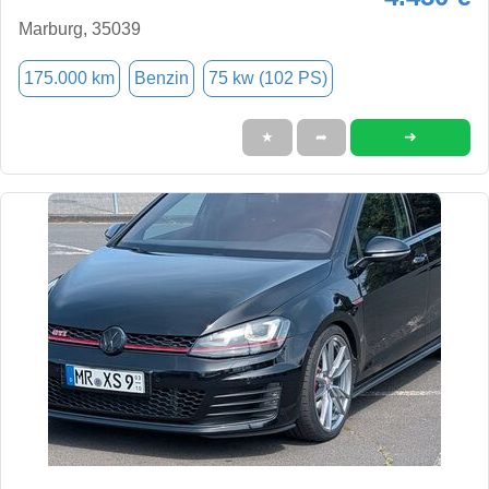
Marburg, 35039
175.000 km
Benzin
75 kw (102 PS)
➜
★
➦