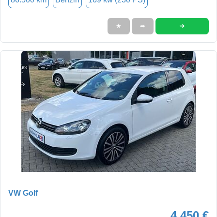
➜
★
➦
VW Golf
4.450 €