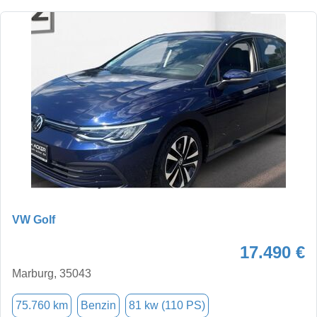
VW Golf
17.490 €
Marburg, 35043
75.760 km
Benzin
81 kw (110 PS)