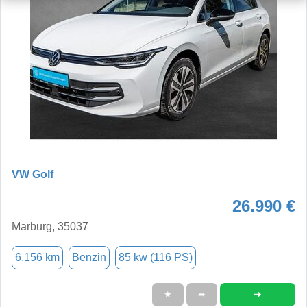
VW Golf
26.990 €
Marburg, 35037
6.156 km
Benzin
85 kw (116 PS)
➜
★
➦