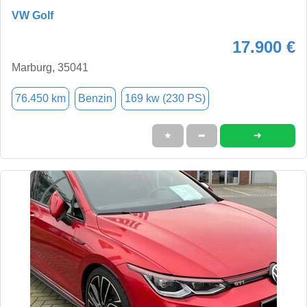
VW Golf
17.900 €
Marburg, 35041
76.450 km
Benzin
169 kw (230 PS)
➜
★
➦