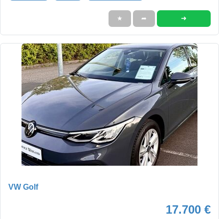
➜
★
➦
VW Golf
17.700 €