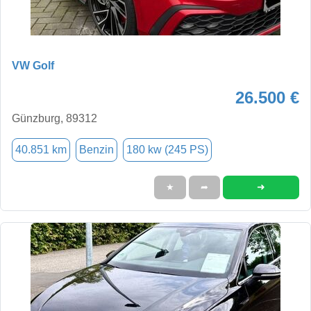
VW Golf
26.500 €
Günzburg, 89312
40.851 km
Benzin
180 kw (245 PS)
➜
★
➦