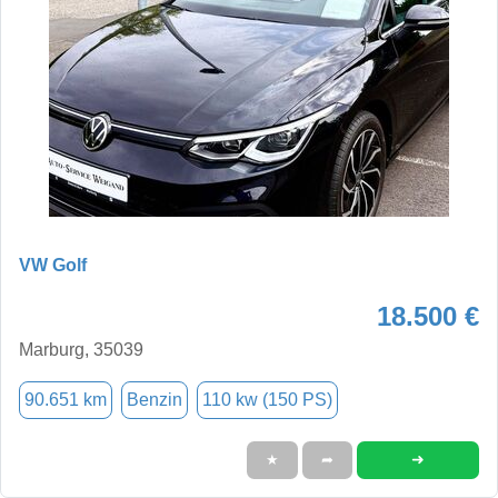
VW Golf
18.500 €
Marburg, 35039
90.651 km
Benzin
110 kw (150 PS)
➜
★
➦