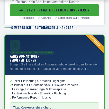
Telefon. Kein Abo, keine versteckten Kosten.
🚗
JETZT PRIVAT KOSTENLOS INSERIEREN
✓
Kostenlos · ✓
Kein Abo · ✓
Sofort online auf 4 Portalen
GEWERBLICH – AUTOHÄUSER & HÄNDLER
EMPFOHLEN
🚀
PROMOTION · NEUHEITEN & AKTIONEN
FAHRZEUG-AKTIONEN
VERÖFFENTLICHEN
Bringen Sie Ihre aktuellen Aktionsangebote direkt in den Ticker der
Neumodelle-Highlights – auf allen vier Portalen gleichzeitig.
Ticker-Platzierung auf Modell-Highlights
✓
Sichtbar auf 1A-Automarkt.de + 3 lokalen Portalen
✓
Leasing-, Finanzierungs- & Aktionspreise
✓
Laufzeit nach Wahl · Einmalige Buchung
✓
Performance-Report inklusive
✓
Tipp: Kostenlos einreichen.