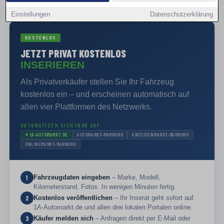
PRIVAT VERKAUFEN
Einstellungen
Datenschutzerklärung
KOSTENLOS
JETZT PRIVAT KOSTENLOS
INSERIEREN
Als Privatverkäufer stellen Sie Ihr Fahrzeug
kostenlos ein – und erscheinen automatisch auf
allen vier Plattformen des Netzwerks.
AUTOMATISCH SICHTBAR AUF:
⭐
1A-AUTOMARKT.DE
AUTOMARKT-MARBURG
ANZEIGENMARKT-MARBURG
ONLINEMARKT-MARBURG
Fahrzeugdaten eingeben
– Marke, Modell,
1
Kilometerstand, Fotos. In wenigen Minuten fertig.
Kostenlos veröffentlichen
– Ihr Inserat geht sofort auf
2
1A-Automarkt.de und allen drei lokalen Portalen online.
Käufer melden sich
– Anfragen direkt per E-Mail oder
3