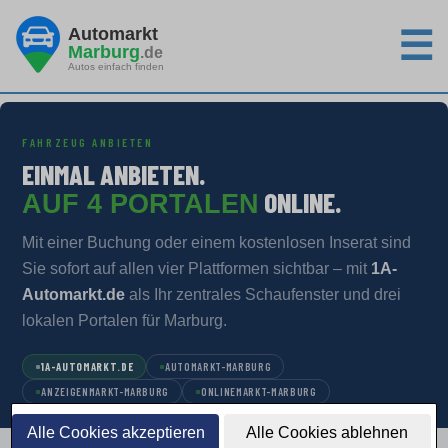
Automarkt
☰
Marburg
.de
Autos einfach finden
FAHRZEUG ANBIETEN
EINMAL ANBIETEN.
ONLINE.
AUF 4 PORTALEN
Mit einer Buchung oder einem kostenlosen Inserat sind
Sie sofort auf allen vier Plattformen sichtbar – mit
1A-
Automarkt.de
als Ihr zentrales Schaufenster und drei
lokalen Portalen für Marburg.
1A-AUTOMARKT.DE
AUTOMARKT-MARBURG
ANZEIGENMARKT-MARBURG
ONLINEMARKT-MARBURG
Alle Cookies akzeptieren
Alle Cookies ablehnen