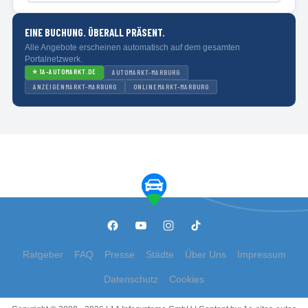
EINE BUCHUNG. ÜBERALL PRÄSENT.
Alle Angebote erscheinen automatisch auf dem gesamten
Portalnetzwerk.
⭐
1A-AUTOMARKT.DE
AUTOMARKT-MARBURG
ANZEIGENMARKT-MARBURG
ONLINEMARKT-MARBURG
Ratgeber
FAQ
Presse
Städte
Über Uns
Impressum
Datenschutz
Cookies