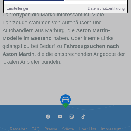
und Umlandverkehr zu sehen sind und für welche
Einstellungen
Datenschutzerklärung
Fahrertypen die Marke interessant ist. Viele
Fahrzeuge stammen von Autohäusern und
Autohändlern aus Marburg, die
Aston Martin-
Modelle im Bestand
haben. Über interne Links
gelangst du bei Bedarf zu
Fahrzeugsuchen nach
Aston Martin
, die die entsprechenden Angebote der
lokalen Anbieter bündeln.
Ratgeber
FAQ
Presse
Städte
Über Uns
Impressum