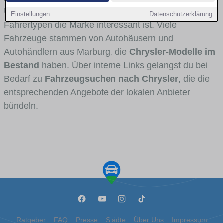
Umlandverkehr zu sehen sind und für welche
Einstellungen
Datenschutzerklärung
Fahrertypen die Marke interessant ist. Viele
Fahrzeuge stammen von Autohäusern und
Autohändlern aus Marburg, die
Chrysler-Modelle im
Bestand
haben. Über interne Links gelangst du bei
Bedarf zu
Fahrzeugsuchen nach Chrysler
, die die
entsprechenden Angebote der lokalen Anbieter
bündeln.
Ratgeber
FAQ
Presse
Städte
Über Uns
Impressum