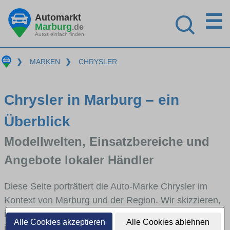
☰
Automarkt
Marburg
.de
Autos einfach finden
❯
MARKEN
❯
CHRYSLER
Chrysler in Marburg – ein
Überblick
Modellwelten, Einsatzbereiche und
Angebote lokaler Händler
Diese Seite porträtiert die Auto-Marke Chrysler im
Kontext von Marburg und der Region. Wir skizzieren,
in welchen Fahrzeugklassen Chrysler stark vertreten
Alle Cookies akzeptieren
Alle Cookies ablehnen
ist, welche Modellreihen häufig im Stadt- und