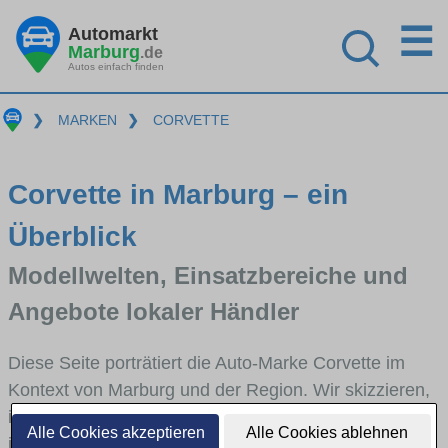
☰
Automarkt
Marburg
.de
Autos einfach finden
❯
MARKEN
❯
CORVETTE
Corvette in Marburg – ein
Überblick
Modellwelten, Einsatzbereiche und
Angebote lokaler Händler
Diese Seite porträtiert die Auto-Marke Corvette im
Kontext von Marburg und der Region. Wir skizzieren,
in welchen Fahrzeugklassen Corvette stark vertreten
Alle Cookies akzeptieren
Alle Cookies ablehnen
ist, welche Modellreihen häufig im Stadt- und