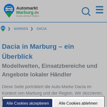
☰
Automarkt
Marburg
.de
Autos einfach finden
❯
MARKEN
❯
DACIA
Dacia in Marburg – ein
Überblick
Modellwelten, Einsatzbereiche und
Angebote lokaler Händler
Diese Seite porträtiert die Auto-Marke Dacia im
Kontext von Marburg und der Region. Wir skizzieren,
in welchen Fahrzeugklassen Dacia stark vertreten ist,
Alle Cookies akzeptieren
Alle Cookies ablehnen
welche Modellreihen häufig im Stadt- und