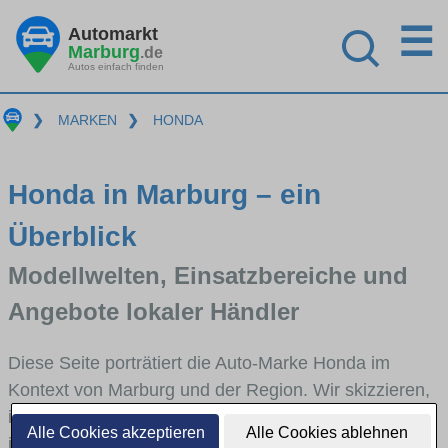
☰
Automarkt
Marburg
.de
Autos einfach finden
❯
MARKEN
❯
HONDA
Honda in Marburg – ein
Überblick
Modellwelten, Einsatzbereiche und
Angebote lokaler Händler
Diese Seite porträtiert die Auto-Marke Honda im
Kontext von Marburg und der Region. Wir skizzieren,
in welchen Fahrzeugklassen Honda stark vertreten
Alle Cookies akzeptieren
Alle Cookies ablehnen
ist, welche Modellreihen häufig im Stadt- und