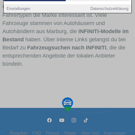
Umlandverkehr zu sehen sind und für welche
Einstellungen
Datenschutzerklärung
Fahrertypen die Marke interessant ist. Viele
Fahrzeuge stammen von Autohäusern und
Autohändlern aus Marburg, die
INFINITI-Modelle im
Bestand
haben. Über interne Links gelangst du bei
Bedarf zu
Fahrzeugsuchen nach INFINITI
, die die
entsprechenden Angebote der lokalen Anbieter
bündeln.
Ratgeber
FAQ
Presse
Städte
Über Uns
Impressum