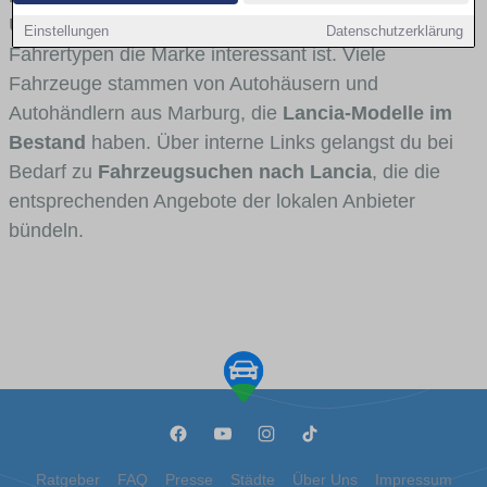
Umlandverkehr zu sehen sind und für welche
Einstellungen
Datenschutzerklärung
Fahrertypen die Marke interessant ist. Viele
Fahrzeuge stammen von Autohäusern und
Autohändlern aus Marburg, die
Lancia-Modelle im
Bestand
haben. Über interne Links gelangst du bei
Bedarf zu
Fahrzeugsuchen nach Lancia
, die die
entsprechenden Angebote der lokalen Anbieter
bündeln.
Ratgeber
FAQ
Presse
Städte
Über Uns
Impressum