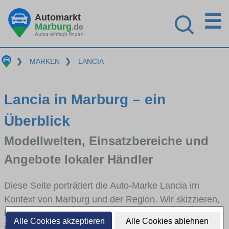
☰
Automarkt
Marburg
.de
Autos einfach finden
❯
MARKEN
❯
LANCIA
Lancia in Marburg – ein
Überblick
Modellwelten, Einsatzbereiche und
Angebote lokaler Händler
Diese Seite porträtiert die Auto-Marke Lancia im
Kontext von Marburg und der Region. Wir skizzieren,
in welchen Fahrzeugklassen Lancia stark vertreten
Alle Cookies akzeptieren
Alle Cookies ablehnen
ist, welche Modellreihen häufig im Stadt- und