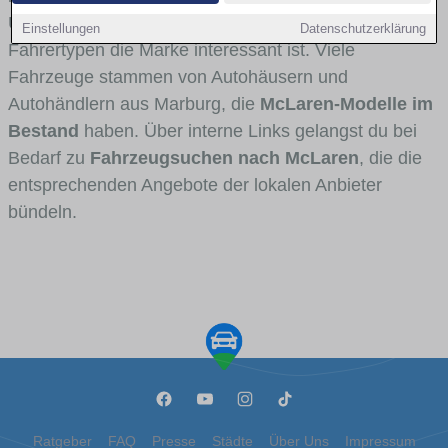
Umlandverkehr zu sehen sind und für welche
Einstellungen
Datenschutzerklärung
Fahrertypen die Marke interessant ist. Viele
Fahrzeuge stammen von Autohäusern und
Autohändlern aus Marburg, die
McLaren-Modelle im
Bestand
haben. Über interne Links gelangst du bei
Bedarf zu
Fahrzeugsuchen nach McLaren
, die die
entsprechenden Angebote der lokalen Anbieter
bündeln.
Ratgeber
FAQ
Presse
Städte
Über Uns
Impressum