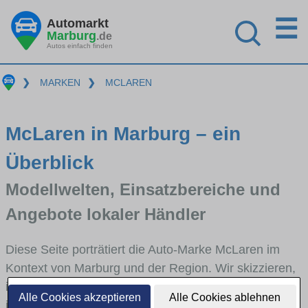
☰
Automarkt
Marburg
.de
Autos einfach finden
❯
MARKEN
❯
MCLAREN
McLaren in Marburg – ein
Überblick
Modellwelten, Einsatzbereiche und
Angebote lokaler Händler
Diese Seite porträtiert die Auto-Marke McLaren im
Kontext von Marburg und der Region. Wir skizzieren,
in welchen Fahrzeugklassen McLaren stark vertreten
Alle Cookies akzeptieren
Alle Cookies ablehnen
ist, welche Modellreihen häufig im Stadt- und