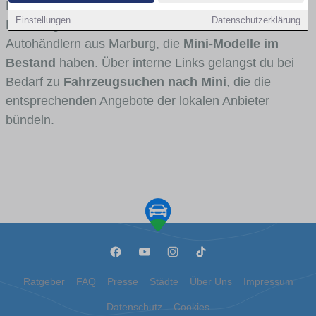
Fahrertypen die Marke interessant ist. Viele
Einstellungen
Datenschutzerklärung
Fahrzeuge stammen von Autohäusern und
Autohändlern aus Marburg, die
Mini-Modelle im
Bestand
haben. Über interne Links gelangst du bei
Bedarf zu
Fahrzeugsuchen nach Mini
, die die
entsprechenden Angebote der lokalen Anbieter
bündeln.
Ratgeber
FAQ
Presse
Städte
Über Uns
Impressum
Datenschutz
Cookies