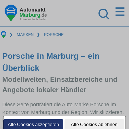
☰
Automarkt
Marburg
.de
Autos einfach finden
❯
MARKEN
❯
PORSCHE
Porsche in Marburg – ein
Überblick
Modellwelten, Einsatzbereiche und
Angebote lokaler Händler
Diese Seite porträtiert die Auto-Marke Porsche im
Kontext von Marburg und der Region. Wir skizzieren,
in welchen Fahrzeugklassen Porsche stark vertreten
Alle Cookies akzeptieren
Alle Cookies ablehnen
ist, welche Modellreihen häufig im Stadt- und