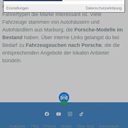
Umlandverkehr zu sehen sind und für welche
Einstellungen
Datenschutzerklärung
Fahrertypen die Marke interessant ist. Viele
Fahrzeuge stammen von Autohäusern und
Autohändlern aus Marburg, die
Porsche-Modelle im
Bestand
haben. Über interne Links gelangst du bei
Bedarf zu
Fahrzeugsuchen nach Porsche
, die die
entsprechenden Angebote der lokalen Anbieter
bündeln.
Ratgeber
FAQ
Presse
Städte
Über Uns
Impressum