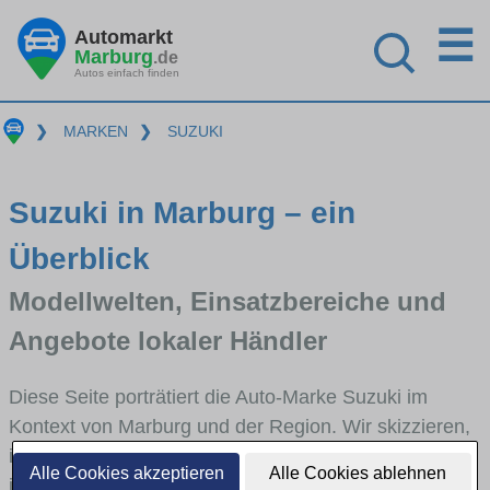
☰
Automarkt
Marburg
.de
Autos einfach finden
❯
MARKEN
❯
SUZUKI
Suzuki in Marburg – ein
Überblick
Modellwelten, Einsatzbereiche und
Angebote lokaler Händler
Diese Seite porträtiert die Auto-Marke Suzuki im
Kontext von Marburg und der Region. Wir skizzieren,
in welchen Fahrzeugklassen Suzuki stark vertreten
Alle Cookies akzeptieren
Alle Cookies ablehnen
ist, welche Modellreihen häufig im Stadt- und