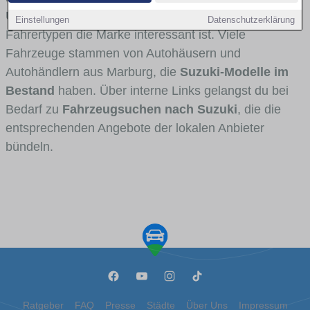
Umlandverkehr zu sehen sind und für welche
Einstellungen
Datenschutzerklärung
Fahrertypen die Marke interessant ist. Viele
Fahrzeuge stammen von Autohäusern und
Autohändlern aus Marburg, die
Suzuki-Modelle im
Bestand
haben. Über interne Links gelangst du bei
Bedarf zu
Fahrzeugsuchen nach Suzuki
, die die
entsprechenden Angebote der lokalen Anbieter
bündeln.
Ratgeber
FAQ
Presse
Städte
Über Uns
Impressum