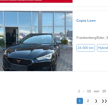
Cupra Leon
Frankenberg/Eder, 
24.000 km
Hybrid
1 - 10 von 20
1
2
❯
❯❯