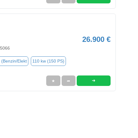
26.900 €
35066
 (Benzin/Elekt
110 kw (150 PS)
➜
★
➦