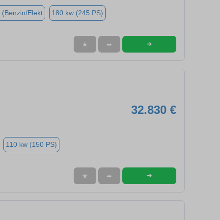
 (Benzin/Elekt
180 kw (245 PS)
➜
★
➦
32.830 €
110 kw (150 PS)
➜
★
➦