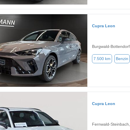
Cupra Leon
Burgwald-Bottendorf
7.500 km
Benzin
Cupra Leon
Fernwald-Steinbach