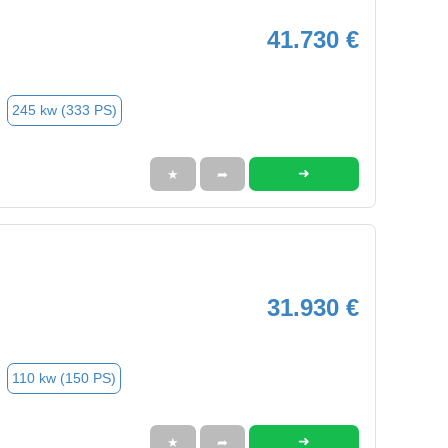
41.730 €
245 kw (333 PS)
➜
★
➦
31.930 €
110 kw (150 PS)
➜
★
➦