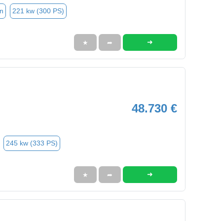
n
221 kw (300 PS)
➜
★
➦
48.730 €
245 kw (333 PS)
➜
★
➦