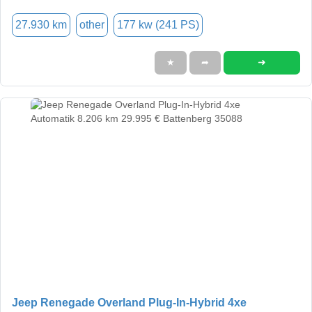
27.930 km
other
177 kw (241 PS)
➜
★
➦
Jeep Renegade Overland Plug-In-Hybrid 4xe