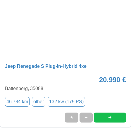
Jeep Renegade S Plug-In-Hybrid 4xe
20.990 €
Battenberg, 35088
46.784 km
other
132 kw (179 PS)
➜
★
➦