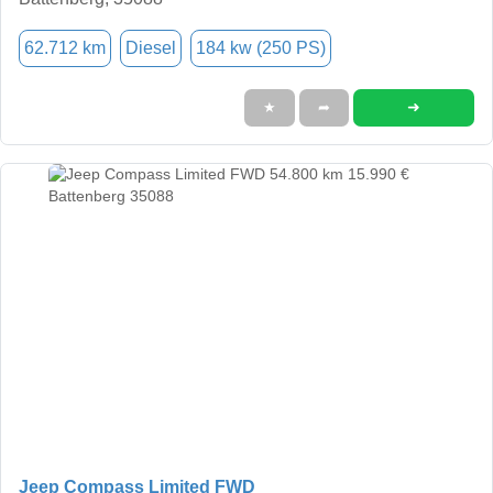
62.712 km
Diesel
184 kw (250 PS)
➜
★
➦
Jeep Compass Limited FWD