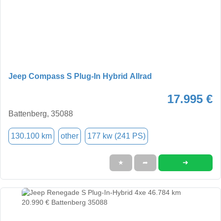
Jeep Compass S Plug-In Hybrid Allrad
17.995 €
Battenberg, 35088
130.100 km
other
177 kw (241 PS)
➜
★
➦