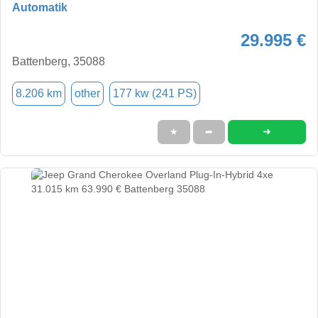
Automatik
29.995 €
Battenberg, 35088
8.206 km
other
177 kw (241 PS)
➜
★
➦