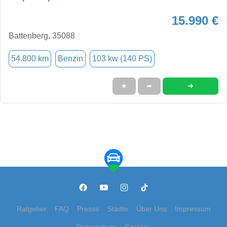
15.990 €
Battenberg, 35088
54.800 km
Benzin
103 kw (140 PS)
➜
★
➦
Ratgeber
FAQ
Presse
Städte
Über Uns
Impressum