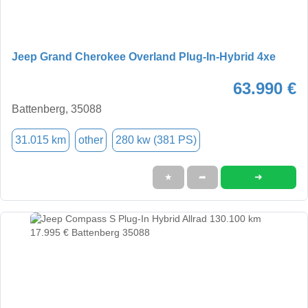
Jeep Grand Cherokee Overland Plug-In-Hybrid 4xe
63.990 €
Battenberg, 35088
31.015 km
other
280 kw (381 PS)
➜
★
➦