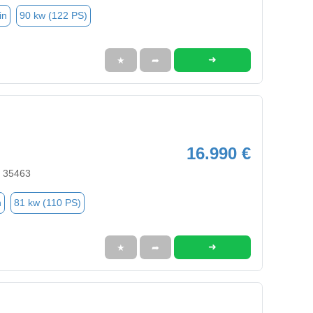
in
90 kw (122 PS)
➜
★
➦
16.990 €
, 35463
n
81 kw (110 PS)
➜
★
➦