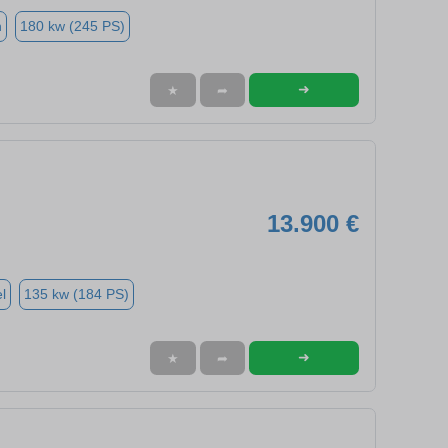
n
180 kw (245 PS)
➜
★
➦
13.900 €
l
135 kw (184 PS)
➜
★
➦