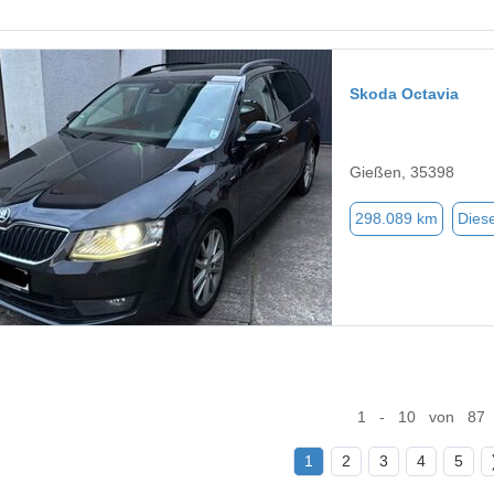
Skoda Octavia
Gießen, 35398
298.089 km
Diese
1 - 10 von 87
1
2
3
4
5