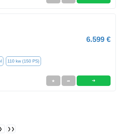
6.599 €
l
110 kw (150 PS)
➜
★
➦
❯
❯❯