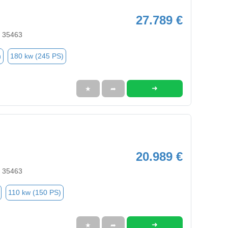
27.789 €
, 35463
n
180 kw (245 PS)
➜
★
➦
20.989 €
, 35463
110 kw (150 PS)
➜
★
➦