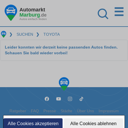
☰
Automarkt
Marburg
.de
Autos einfach finden
❯
SUCHEN
❯
TOYOTA
Leider konnten wir derzeit keine passenden Autos finden.
Schauen Sie bald wieder vorbei!
Ratgeber
FAQ
Presse
Städte
Über Uns
Impressum
Datenschutz
Cookies
Alle Cookies akzeptieren
Alle Cookies ablehnen