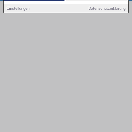
Copyright © 2000 - 2026 | 1A Infosysteme GmbH | Content by: 1a-sites-autos
Einstellungen
Datenschutzerklärung
09.08.2026