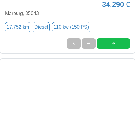
34.290 €
Marburg, 35043
17.752 km
Diesel
110 kw (150 PS)
➜
★
➦