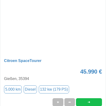
Citroen SpaceTourer
45.990 €
Gießen, 35394
5.000 km
Diesel
132 kw (179 PS)
➜
★
➦