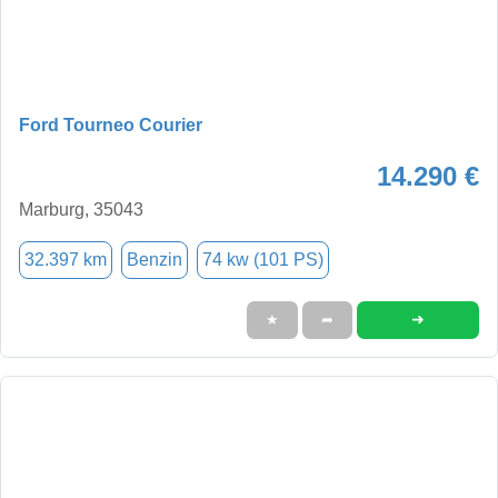
Ford Tourneo Courier
14.290 €
Marburg, 35043
32.397 km
Benzin
74 kw (101 PS)
➜
★
➦