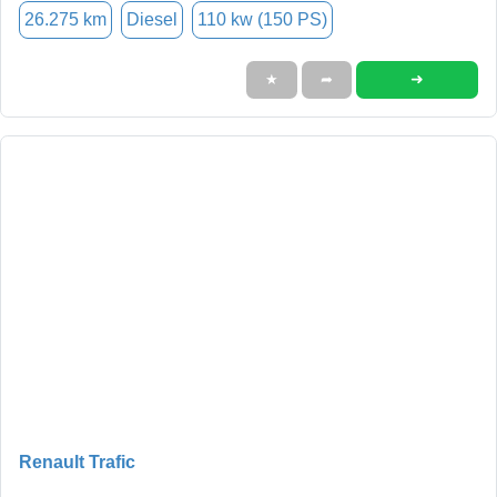
26.275 km
Diesel
110 kw (150 PS)
➜
★
➦
Renault Trafic