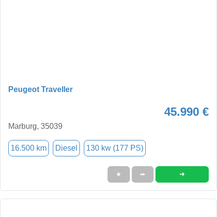
Peugeot Traveller
45.990 €
Marburg, 35039
16.500 km
Diesel
130 kw (177 PS)
➜
★
➦