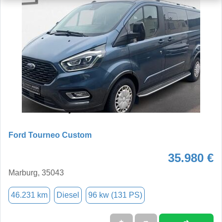
Ford Tourneo Custom
35.980 €
Marburg, 35043
46.231 km
Diesel
96 kw (131 PS)
➜
★
➦