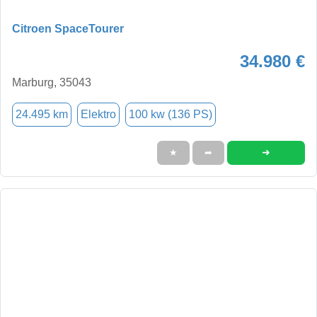
Citroen SpaceTourer
34.980 €
Marburg, 35043
24.495 km
Elektro
100 kw (136 PS)
➜
★
➦