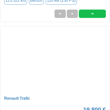
123.522 km
Benzin
110 kw (150 PS)
➜
★
➦
Renault Trafic
19.800 €