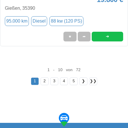
Gießen, 35390
95.000 km
Diesel
88 kw (120 PS)
➜
★
➦
1 - 10 von 72
1
2
3
4
5
❯
❯❯