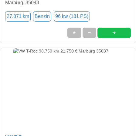
Marburg, 35043
27.871 km
Benzin
96 kw (131 PS)
➜
★
➦