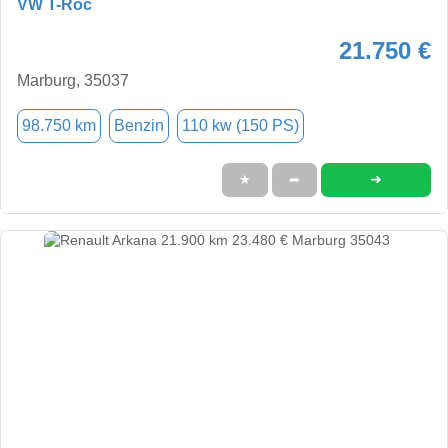
VW T-Roc
21.750 €
Marburg, 35037
98.750 km
Benzin
110 kw (150 PS)
➜
★
➦