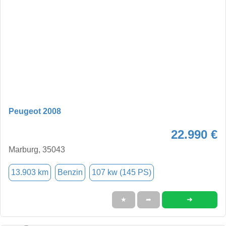
Peugeot 2008
22.990 €
Marburg, 35043
13.903 km
Benzin
107 kw (145 PS)
➜
★
➦