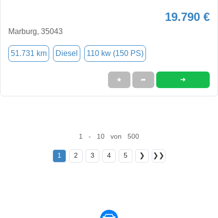
19.790 €
Marburg, 35043
51.731 km
Diesel
110 kw (150 PS)
➜
★
➦
1 - 10 von 500
1
2
3
4
5
❯
❯❯