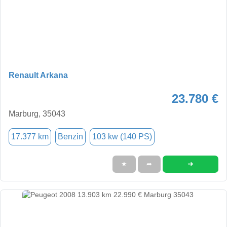
Renault Arkana
23.780 €
Marburg, 35043
17.377 km
Benzin
103 kw (140 PS)
➜
★
➦