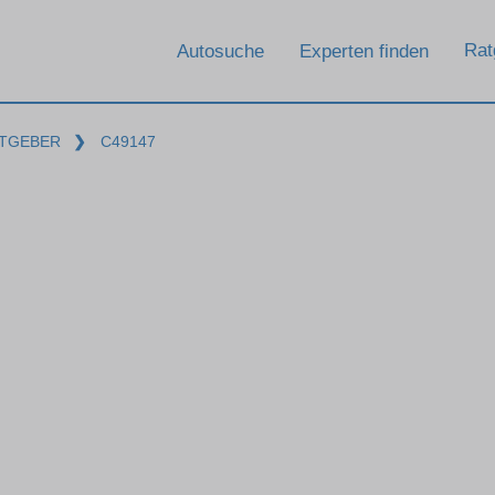
Rat
Autosuche
Experten finden
TGEBER
❯
C49147