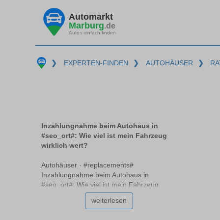
Automarkt
Marburg
.de
Autos einfach finden
❯
EXPERTEN-FINDEN
❯
AUTOHÄUSER
❯
RA
Inzahlungnahme beim Autohaus in
#seo_ort#: Wie viel ist mein Fahrzeug
wirklich wert?
Autohäuser · #replacements#
Inzahlungnahme beim Autohaus in
#seo_ort#: Wie viel ist mein Fahrzeug
wirklich wert? Beim Verkauf eines Autos im
weiterlesen
Autohaus #replacements# stellt sich oft die
Frage: Wie viel ist mein Fahrzeug wirklich