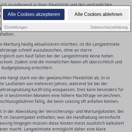
ch grundlegend in ihrer Flexibilität und den vertraglichen
 eine längere Vertragslaufzeit erfordert, bietet die
Alle Cookies akzeptieren
Alle Cookies ablehnen
ohne langfristige Verpflichtungen. Dies kann besonders attraktiv
 sein, die schnell auf Marktveränderungen reagieren müssen.
Einstellungen
Datenschutzerklärung
le Wartungskosten, während Leasingverträge oft zusätzliche
thalten.
in Marburg häufig aktualisieren möchten, ist die Langzeitmiete
 Fahrzeuge schnell auszutauschen, ohne an starre
ergleich zum Kauf fallen bei der Langzeitmiete keine hohen
 schont. Zudem sind die monatlichen Raten oft übersichtlich und
 Budgetplanung erleichtert.
te hängt stark von der gewünschten Flexibilität ab. In in
te Laufzeiten von mehreren Jahren, während Sie bei der
Fahrzeugnutzung kurzfristig anzupassen. Dies kann besonders für
die in bestimmten Monaten eine höhere Nachfrage verzeichnen.
schlussgebühren fällig, die beim Leasing oft anfallen können.
gt in der Abwicklung der Versicherungs- und Wartungskosten. Bei
oft im Gesamtpaket enthalten, was die Handhabung vereinfacht
easing hingegen müssen diese Kosten meist zusätzlich kalkuliert
exer macht. Langzeitmiete ermöglicht daher eine klare