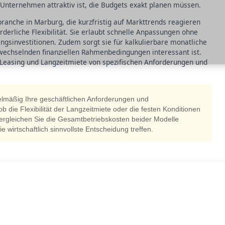
 Unternehmen attraktiv ist, die Budgets exakt planen müssen.
anche in Marburg, die kurzfristig auf Markttrends reagieren
rderliche Flexibilität. Sie erlaubt schnelle Anpassungen ohne
angsinvestitionen. Zudem sorgt sie für kalkulierbare monatliche
echselnden finanziellen Rahmenbedingungen interessant ist.
 Leasing und Langzeitmiete von spezifischen Anforderungen und
elmäßig Ihre geschäftlichen Anforderungen und
die Flexibilität der Langzeitmiete oder die festen Konditionen
ergleichen Sie die Gesamtbetriebskosten beider Modelle
ie wirtschaftlich sinnvollste Entscheidung treffen.