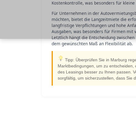
Kostenkontrolle, was besonders für kleine
Für Unternehmen in der Autovermietungsbr
möchten, bietet die Langzeitmiete die erfo
langfristige Verpflichtungen und hohe Anf
Ausgaben, was besonders für Firmen mit w
Letztlich hängt die Entscheidung zwischen
dem gewünschten Maß an Flexibilität ab.
Tipp: Überprüfen Sie in Marburg reg
Marktbedingungen, um zu entscheiden, ob 
des Leasings besser zu Ihnen passen. V
sorgfältig, um sicherzustellen, dass Sie d