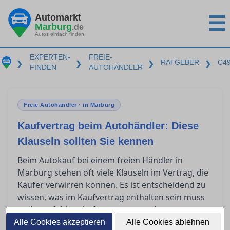
Automarkt
☰
Marburg
.de
Autos einfach finden
EXPERTEN-
FREIE-
RATGEBER
C4
❯
❯
❯
❯
FINDEN
AUTOHÄNDLER
Freie Autohändler · in Marburg
Kaufvertrag beim Autohändler: Diese
Klauseln sollten Sie kennen
Beim Autokauf bei einem freien Händler in
Marburg stehen oft viele Klauseln im Vertrag, die
Käufer verwirren können. Es ist entscheidend zu
wissen, was im Kaufvertrag enthalten sein muss
und was fehlen darf, um unangenehme
Überraschungen zu vermeiden. Dieser Artikel gibt
Alle Cookies akzeptieren
Alle Cookies ablehnen