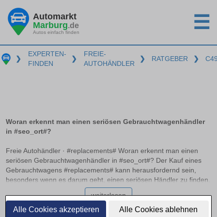
Automarkt
☰
Marburg
.de
Autos einfach finden
EXPERTEN-
FREIE-
❯
❯
❯
RATGEBER
❯
C4
FINDEN
AUTOHÄNDLER
Woran erkennt man einen seriösen Gebrauchtwagenhändler
in #seo_ort#?
Freie Autohändler · #replacements# Woran erkennt man einen
seriösen Gebrauchtwagenhändler in #seo_ort#? Der Kauf eines
Gebrauchtwagens #replacements# kann herausfordernd sein,
besonders wenn es darum geht, einen seriösen Händler zu finden.
Professionelle Autohändler zeichnen sich durch bestimmte
weiterlesen
Merkmale aus, die auf einen zuverlässigen Betrieb hinweisen. In
diesem Ratgeber erfahren Sie, worauf Sie achten sollten, welche
Alle Cookies akzeptieren
Alle Cookies ablehnen