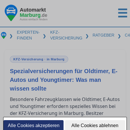
Automarkt
☰
Marburg
.de
Autos einfach finden
EXPERTEN-
KFZ-
RATGEBER
C4
❯
❯
❯
❯
FINDEN
VERSICHERUNG
KFZ-Versicherung · in Marburg
Spezialversicherungen für Oldtimer, E-
Autos und Youngtimer: Was man
wissen sollte
Besondere Fahrzeugklassen wie Oldtimer, E-Autos
und Youngtimer erfordern spezielles Wissen bei
der KFZ-Versicherung in Marburg. Besitzer
solcher Fahrzeuge stehen oft vor der
Alle Cookies akzeptieren
Alle Cookies ablehnen
Herausforderung, die passende Versicherung zu