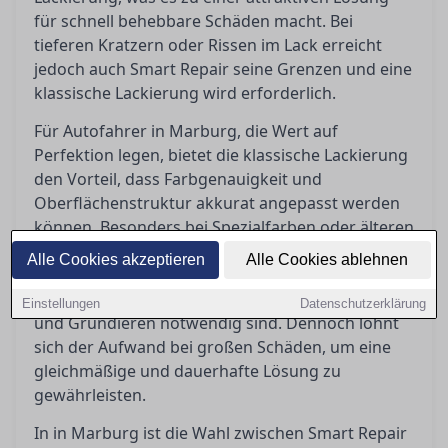
für schnell behebbare Schäden macht. Bei
tieferen Kratzern oder Rissen im Lack erreicht
jedoch auch Smart Repair seine Grenzen und eine
klassische Lackierung wird erforderlich.
Für Autofahrer in Marburg, die Wert auf
Perfektion legen, bietet die klassische Lackierung
den Vorteil, dass Farbgenauigkeit und
Oberflächenstruktur akkurat angepasst werden
können. Besonders bei Spezialfarben oder älteren
Modellen kann das wichtig sein, um den
Alle Cookies akzeptieren
Alle Cookies ablehnen
Originalzustand zu bewahren. Diese Methode ist
zeitaufwendiger, da Vorbereitungen wie Schleifen
Einstellungen
Datenschutzerklärung
und Grundieren notwendig sind. Dennoch lohnt
sich der Aufwand bei großen Schäden, um eine
gleichmäßige und dauerhafte Lösung zu
gewährleisten.
In in Marburg ist die Wahl zwischen Smart Repair