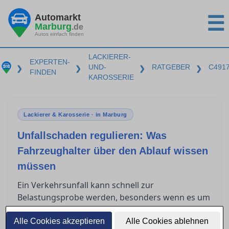
Automarkt
☰
Marburg
.de
Autos einfach finden
LACKIERER-
EXPERTEN-
UND-
RATGEBER
C491
❯
❯
❯
❯
FINDEN
KAROSSERIE
Lackierer & Karosserie · in Marburg
Unfallschaden regulieren: Was
Fahrzeughalter über den Ablauf wissen
müssen
Ein Verkehrsunfall kann schnell zur
Belastungsprobe werden, besonders wenn es um
die Regulierung des Schadens über die
gegnerische Versicherung geht. Fahrzeughalter
Alle Cookies akzeptieren
Alle Cookies ablehnen