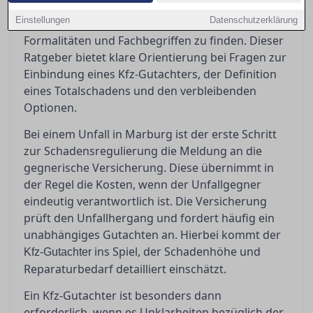
in Marburg stehen oft vor der Herausforderung,
Einstellungen
Datenschutzerklärung
den richtigen Weg durch den Dschungel von
Formalitäten und Fachbegriffen zu finden. Dieser
Ratgeber bietet klare Orientierung bei Fragen zur
Einbindung eines Kfz-Gutachters, der Definition
eines Totalschadens und den verbleibenden
Optionen.
Bei einem Unfall in Marburg ist der erste Schritt
zur Schadensregulierung die Meldung an die
gegnerische Versicherung. Diese übernimmt in
der Regel die Kosten, wenn der Unfallgegner
eindeutig verantwortlich ist. Die Versicherung
prüft den Unfallhergang und fordert häufig ein
unabhängiges Gutachten an. Hierbei kommt der
ins Spiel, der Schadenhöhe und
Kfz-Gutachter
Reparaturbedarf detailliert einschätzt.
Ein Kfz-Gutachter ist besonders dann
erforderlich, wenn es Unklarheiten bezüglich der