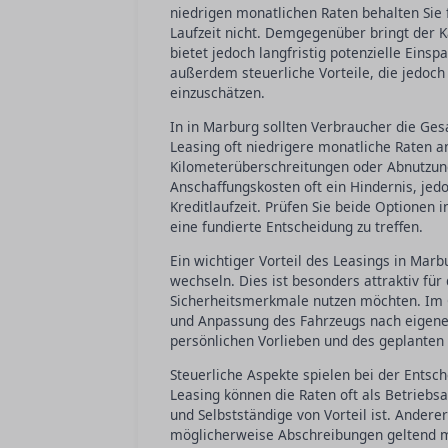
niedrigen monatlichen Raten behalten Sie f
Laufzeit nicht. Demgegenüber bringt der K
bietet jedoch langfristig potenzielle Ein
außerdem steuerliche Vorteile, die jedoch
einzuschätzen.
In in Marburg sollten Verbraucher die G
Leasing oft niedrigere monatliche Raten 
Kilometerüberschreitungen oder Abnutzun
Anschaffungskosten oft ein Hindernis, jed
Kreditlaufzeit. Prüfen Sie beide Optionen i
eine fundierte Entscheidung zu treffen.
Ein wichtiger Vorteil des Leasings in Marbu
wechseln. Dies ist besonders attraktiv für
Sicherheitsmerkmale nutzen möchten. Im G
und Anpassung des Fahrzeugs nach eigenen
persönlichen Vorlieben und des geplante
Steuerliche Aspekte spielen bei der Entsc
Leasing können die Raten oft als Betrie
und Selbstständige von Vorteil ist. Andere
möglicherweise Abschreibungen geltend m