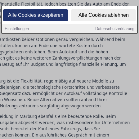
inanzielle Flexibilität, jedoch besitzen Sie das Auto am Ende der
auf eines Fahrzeugs in der Regel höhere Anfangskosten mit sich,
Alle Cookies akzeptieren
Alle Cookies ablehnen
sparungen. Für Selbstständige und Unternehmen bietet Leasing
 genau geprüft werden sollten, um deren Nutzen richtig
Einstellungen
Datenschutzerklärung
esamtkosten beider Optionen genau vergleichen. Während beim
anfallen, können am Ende unerwartete Kosten durch
gsgebühren entstehen. Beim Autokauf sind die hohen
och gibt es keine weiteren Zahlungsverpflichtungen nach der
n Bezug auf Ihr Budget und langfristige finanzielle Planung, um
rg ist die Flexibilität, regelmäßig auf neuere Modelle zu
 diejenigen, die technologische Fortschritte und verbesserte
egensatz dazu ermöglicht der Autokauf vollständige Kontrolle
 Wünschen. Beide Alternativen sollten anhand Ihrer
n Nutzungszeitraums sorgfältig abgewogen werden.
heidung in Marburg ebenfalls eine bedeutende Rolle. Beim
bsausgaben abgesetzt werden, was insbesondere für Unternehmen
rseits bedeutet der Kauf eines Fahrzeugs, dass Sie
achen können. Ein ausführliches Gespräch mit einem