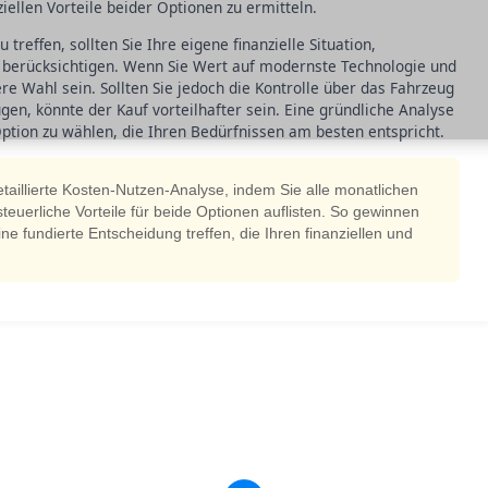
ziellen Vorteile beider Optionen zu ermitteln.
treffen, sollten Sie Ihre eigene finanzielle Situation,
 berücksichtigen. Wenn Sie Wert auf modernste Technologie und
ere Wahl sein. Sollten Sie jedoch die Kontrolle über das Fahrzeug
en, könnte der Kauf vorteilhafter sein. Eine gründliche Analyse
Option zu wählen, die Ihren Bedürfnissen am besten entspricht.
etaillierte Kosten-Nutzen-Analyse, indem Sie alle monatlichen
euerliche Vorteile für beide Optionen auflisten. So gewinnen
ne fundierte Entscheidung treffen, die Ihren finanziellen und