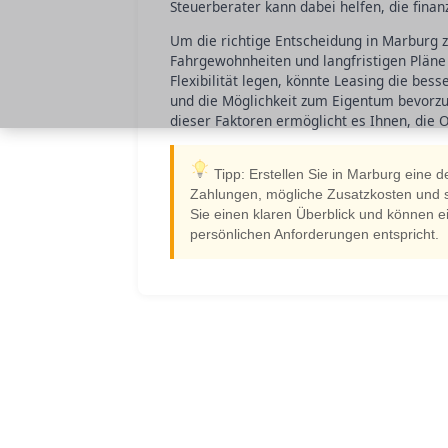
Steuerberater kann dabei helfen, die finan
Um die richtige Entscheidung in Marburg zu 
Fahrgewohnheiten und langfristigen Pläne
Flexibilität legen, könnte Leasing die bess
und die Möglichkeit zum Eigentum bevorzug
dieser Faktoren ermöglicht es Ihnen, die 
Tipp: Erstellen Sie in Marburg eine d
Zahlungen, mögliche Zusatzkosten und st
Sie einen klaren Überblick und können ei
persönlichen Anforderungen entspricht.