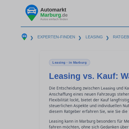
Automarkt
Marburg
.de
Autos einfach finden
EXPERTEN-FINDEN
LEASING
RATGE
❯
❯
❯
Leasing · in Marburg
Leasing vs. Kauf: W
Die Entscheidung zwischen
und Kau
Leasing
Anschaffung eines neuen Fahrzeugs stehe
Flexibilität lockt, bietet der Kauf langfri
steuerlichen Aspekte und individuellen Nu
diesem Ratgeber erfahren Sie, wie Sie die 
Leasing kann in Marburg besonders für Me
fahren möchten, ohne sich Gedanken übe