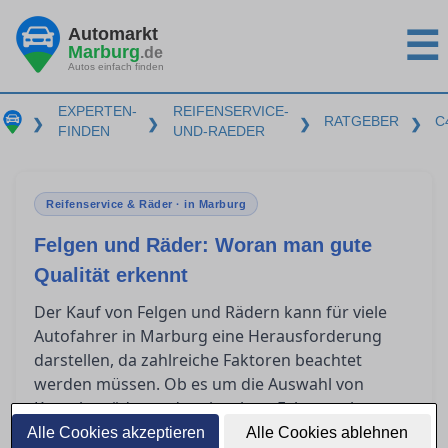
Automarkt
☰
Marburg
.de
Autos einfach finden
EXPERTEN-
REIFENSERVICE-
RATGEBER
C
❯
❯
❯
❯
FINDEN
UND-RAEDER
Reifenservice & Räder · in Marburg
Felgen und Räder: Woran man gute
Qualität erkennt
Der Kauf von Felgen und Rädern kann für viele
Autofahrer in Marburg eine Herausforderung
darstellen, da zahlreiche Faktoren beachtet
werden müssen. Ob es um die Auswahl von
Kompletträdern oder einzelnen Felgen geht,
Fachwissen über die Qualitätsmerkmale und
Alle Cookies akzeptieren
Alle Cookies ablehnen