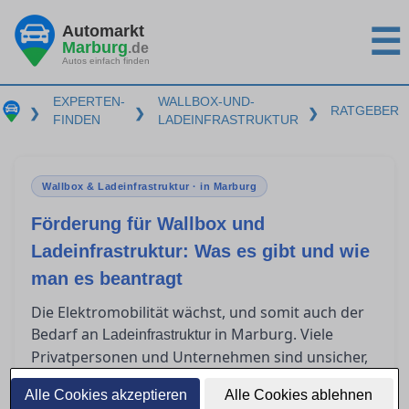
Automarkt
☰
Marburg
.de
Autos einfach finden
EXPERTEN-
WALLBOX-UND-
RATGEBER
❯
❯
❯
FINDEN
LADEINFRASTRUKTUR
Wallbox & Ladeinfrastruktur · in Marburg
Förderung für Wallbox und
Ladeinfrastruktur: Was es gibt und wie
man es beantragt
Die Elektromobilität wächst, und somit auch der
Bedarf an
in Marburg. Viele
Ladeinfrastruktur
Privatpersonen und Unternehmen sind unsicher,
welche Förderprogramme für Wallboxen und
Alle Cookies akzeptieren
Alle Cookies ablehnen
Ladeinfrastruktur existieren und wie diese zu