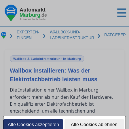
Automarkt
☰
Marburg
.de
Autos einfach finden
EXPERTEN-
WALLBOX-UND-
RATGEBER
❯
❯
❯
FINDEN
LADEINFRASTRUKTUR
Wallbox & Ladeinfrastruktur · in Marburg
Wallbox installieren: Was der
Elektrofachbetrieb leisten muss
Die Installation einer
in Marburg
Wallbox
erfordert mehr als nur den Kauf der Hardware.
Ein qualifizierter Elektrofachbetrieb ist
entscheidend, um alle technischen und
rechtlichen Anforderungen zu erfüllen. Dieser
Ratgeber beleuchtet, was bei der
Alle Cookies akzeptieren
Alle Cookies ablehnen