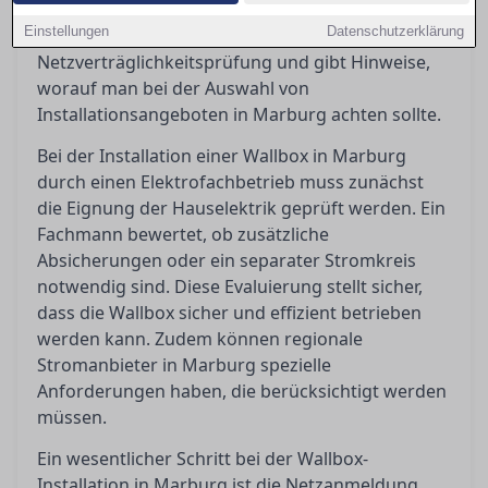
Installationsplanung zu beachten ist, erklärt die
Einstellungen
Datenschutzerklärung
Bedeutung der Netzanmeldung und
Netzverträglichkeitsprüfung und gibt Hinweise,
worauf man bei der Auswahl von
Installationsangeboten in Marburg achten sollte.
Bei der Installation einer Wallbox in Marburg
durch einen Elektrofachbetrieb muss zunächst
die Eignung der Hauselektrik geprüft werden. Ein
Fachmann bewertet, ob zusätzliche
Absicherungen oder ein separater Stromkreis
notwendig sind. Diese Evaluierung stellt sicher,
dass die Wallbox sicher und effizient betrieben
werden kann. Zudem können regionale
Stromanbieter in Marburg spezielle
Anforderungen haben, die berücksichtigt werden
müssen.
Ein wesentlicher Schritt bei der Wallbox-
Installation in Marburg ist die Netzanmeldung.