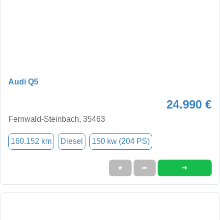
Audi Q5
24.990 €
Fernwald-Steinbach, 35463
160.152 km
Diesel
150 kw (204 PS)
➜
★
➦