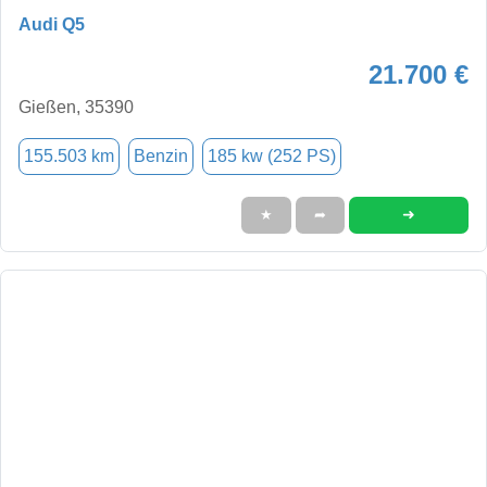
Audi Q5
21.700 €
Gießen, 35390
155.503 km
Benzin
185 kw (252 PS)
➜
★
➦