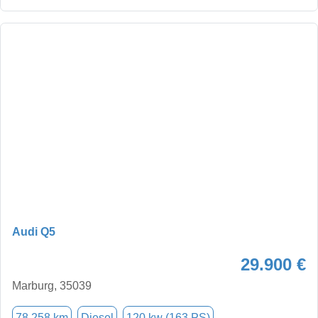
Audi Q5
29.900 €
Marburg, 35039
78.258 km
Diesel
120 kw (163 PS)