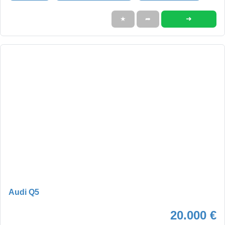
➜
★
➦
Audi Q5
20.000 €