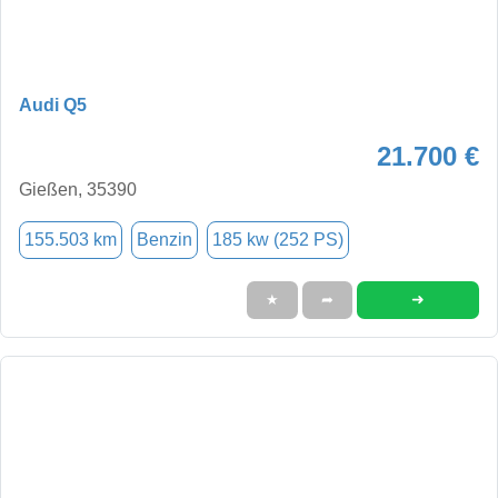
Audi Q5
21.700 €
Gießen, 35390
155.503 km
Benzin
185 kw (252 PS)
➜
★
➦