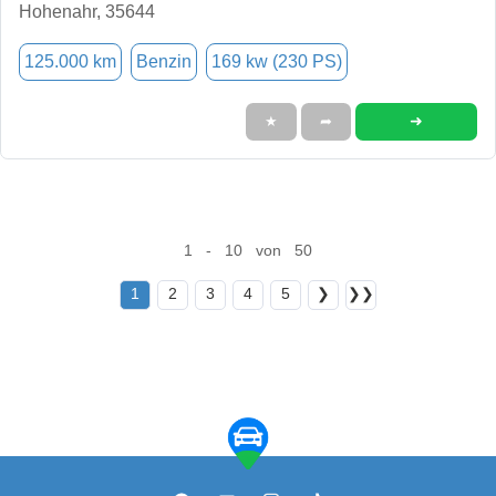
Hohenahr, 35644
125.000 km
Benzin
169 kw (230 PS)
➜
★
➦
1 - 10 von 50
1
2
3
4
5
❯
❯❯