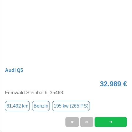
Audi Q5
32.989 €
Fernwald-Steinbach, 35463
61.492 km
Benzin
195 kw (265 PS)
➜
★
➦