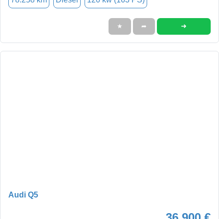
➜
★
➦
Audi Q5
36.900 €