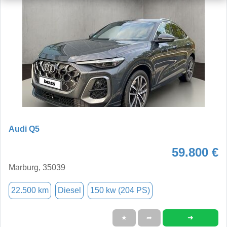
Audi Q5
59.800 €
Marburg, 35039
22.500 km
Diesel
150 kw (204 PS)
➜
★
➦