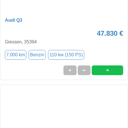
Audi Q3
47.830 €
Giessen, 35394
7.000 km
Benzin
110 kw (150 PS)
➜
★
➦