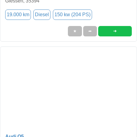
Giessen, 35394
19.000 km
Diesel
150 kw (204 PS)
➜
★
➦
Audi Q5