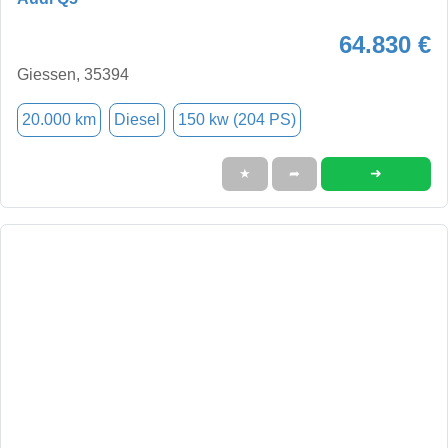
64.830 €
Giessen, 35394
20.000 km
Diesel
150 kw (204 PS)
➜
★
➦