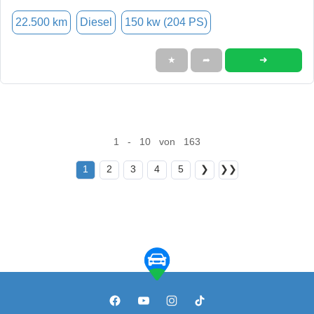
22.500 km
Diesel
150 kw (204 PS)
➜
★
➦
1 - 10 von 163
1
2
3
4
5
❯
❯❯