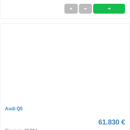
➜
★
➦
Audi Q5
61.830 €