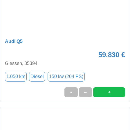
Audi Q5
59.830 €
Giessen, 35394
1.050 km
Diesel
150 kw (204 PS)
➜
★
➦