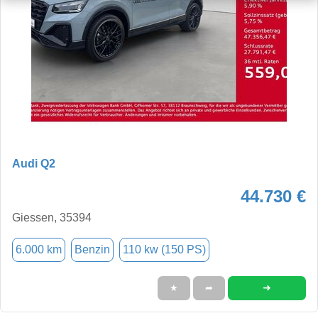
Audi Q2
44.730 €
Giessen, 35394
6.000 km
Benzin
110 kw (150 PS)
➜
★
➦