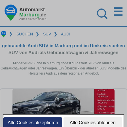
☰
Automarkt
Marburg
.de
Autos einfach finden
❯
SUCHEN
❯
SUV
❯
AUDI
gebrauchte Audi SUV in Marburg und im Umkreis suchen
SUV von Audi als Gebrauchtwagen & Jahreswagen
Mit der Audi-Suche in Marburg findest du gezielt SUV von Audi als
Gebrauchtwagen oder Jahreswagen. Ein Überblick der atuellen SUV Modelle des
Herstellers Audi aus dem regionalen Angebot.
Alle Cookies akzeptieren
Alle Cookies ablehnen