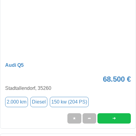
Audi Q5
68.500 €
Stadtallendorf, 35260
2.000 km
Diesel
150 kw (204 PS)
➜
★
➦