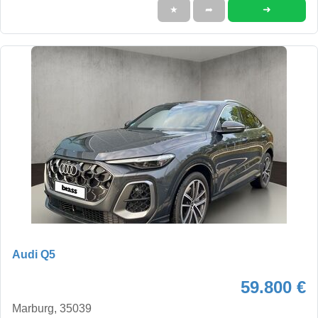
➜
★
➦
Audi Q5
59.800 €
Marburg, 35039