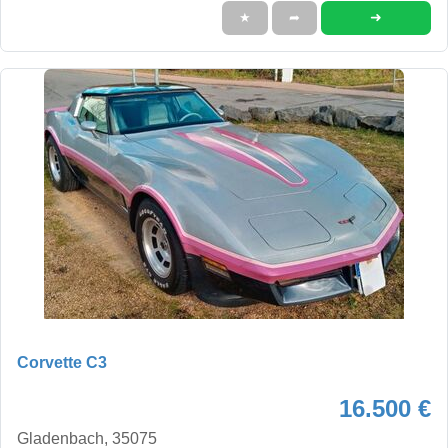
➜
★
➦
Corvette C3
16.500 €
Gladenbach, 35075