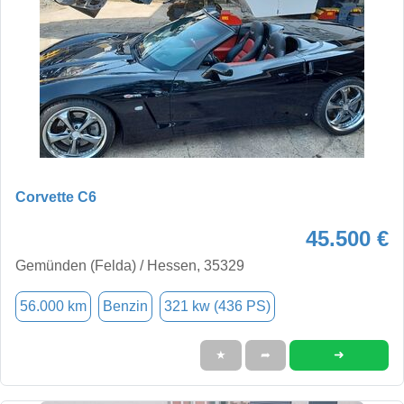
Corvette C6
45.500 €
Gemünden (Felda) / Hessen, 35329
56.000 km
Benzin
321 kw (436 PS)
➜
★
➦