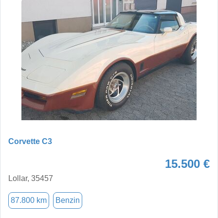
Corvette C3
15.500 €
Lollar, 35457
87.800 km
Benzin