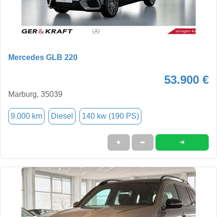
Mercedes GLB 220
53.900 €
Marburg, 35039
9.000 km
Diesel
140 kw (190 PS)
➜
★
➦