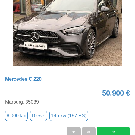
Mercedes C 220
50.900 €
Marburg, 35039
8.000 km
Diesel
145 kw (197 PS)
➜
★
➦