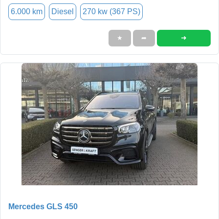
6.000 km
Diesel
270 kw (367 PS)
➜
★
➦
Mercedes GLS 450