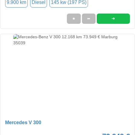
9.900 km
Diesel
145 kw (197 PS)
➜
★
➦
Mercedes V 300