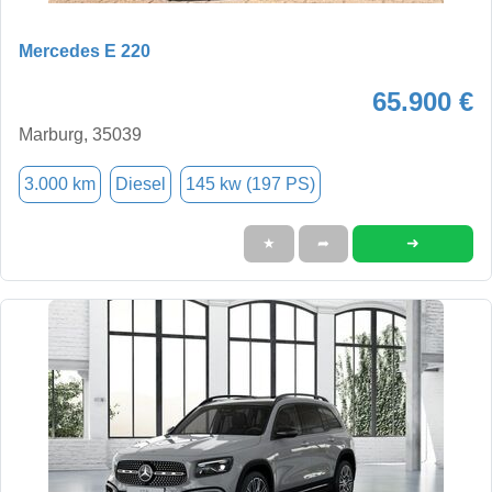
Mercedes E 220
65.900 €
Marburg, 35039
3.000 km
Diesel
145 kw (197 PS)
➜
★
➦