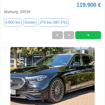
119.900 €
Marburg, 35039
4.900 km
Diesel
270 kw (367 PS)
➜
★
➦