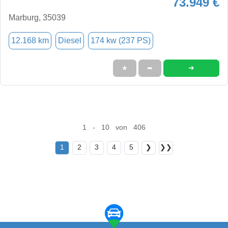
73.949 €
Marburg, 35039
12.168 km
Diesel
174 kw (237 PS)
➜
★
➦
1 - 10 von 406
1
2
3
4
5
❯
❯❯