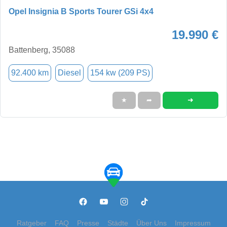
Opel Insignia B Sports Tourer GSi 4x4
19.990 €
Battenberg, 35088
92.400 km
Diesel
154 kw (209 PS)
➜
★
➦
Ratgeber
FAQ
Presse
Städte
Über Uns
Impressum