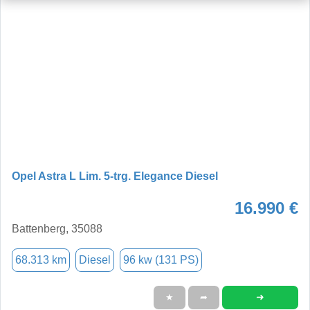
Opel Astra L Lim. 5-trg. Elegance Diesel
16.990 €
Battenberg, 35088
68.313 km
Diesel
96 kw (131 PS)
➜
★
➦