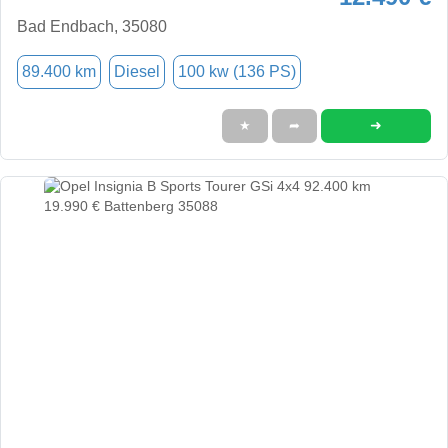
Bad Endbach, 35080
89.400 km
Diesel
100 kw (136 PS)
➜
★
➦