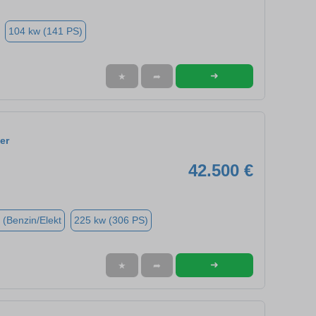
104 kw (141 PS)
➜
★
➦
er
42.500 €
 (Benzin/Elekt
225 kw (306 PS)
➜
★
➦