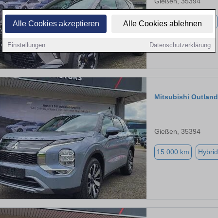
Gießen, 35394
3.000 km
Benzin
Alle Cookies akzeptieren
Alle Cookies ablehnen
Einstellungen
Datenschutzerklärung
Mitsubishi Outland
Gießen, 35394
15.000 km
Hybrid