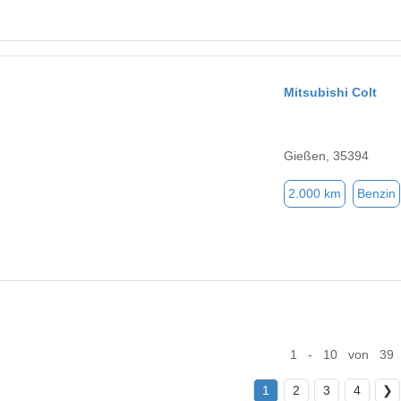
Mitsubishi Colt
Gießen, 35394
2.000 km
Benzin
1 - 10 von 39
1
2
3
4
❯