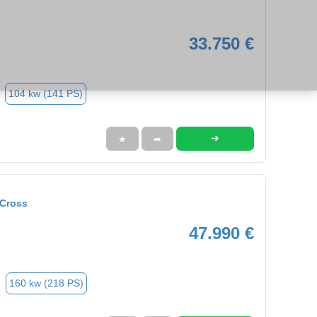
33.750 €
104 kw (141 PS)
➜
★
➦
 Cross
47.990 €
160 kw (218 PS)