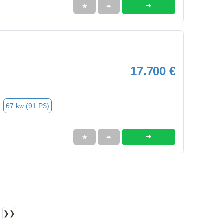
➜
★
➦
17.700 €
67 kw (91 PS)
➜
★
➦
❯❯