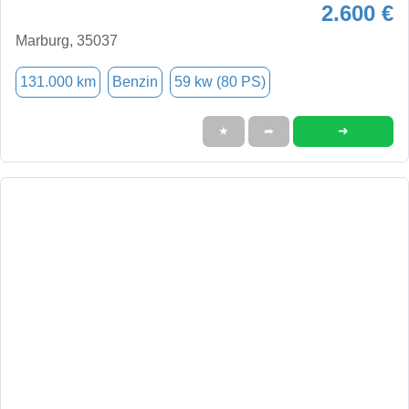
2.600 €
Marburg, 35037
131.000 km
Benzin
59 kw (80 PS)
➜
★
➦