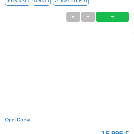
46.906 km
Benzin
74 kw (101 PS)
➜
★
➦
Opel Corsa
15.995 €