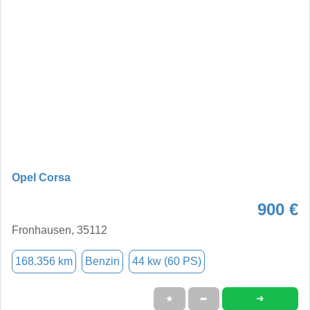
Opel Corsa
900 €
Fronhausen, 35112
168.356 km
Benzin
44 kw (60 PS)
➜
★
➦