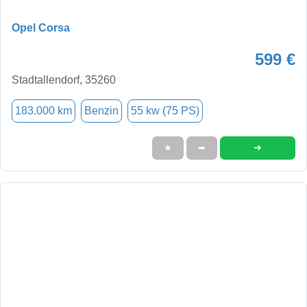
Opel Corsa
599 €
Stadtallendorf, 35260
183.000 km
Benzin
55 kw (75 PS)
➜
★
➦