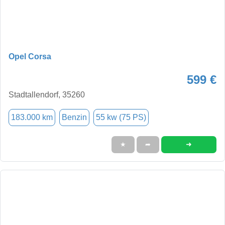
Opel Corsa
599 €
Stadtallendorf, 35260
183.000 km
Benzin
55 kw (75 PS)
➜
★
➦