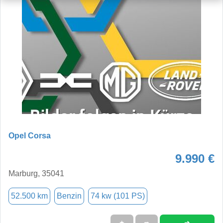
Opel Corsa
9.990 €
Marburg, 35041
52.500 km
Benzin
74 kw (101 PS)
➜
★
➦