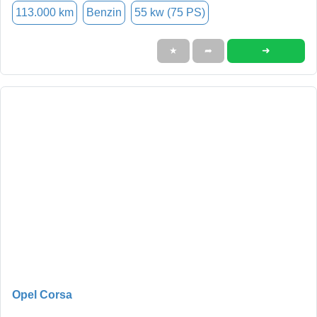
113.000 km
Benzin
55 kw (75 PS)
➜
★
➦
Opel Corsa