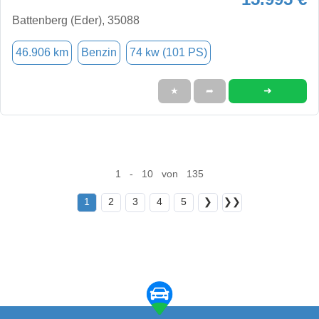
Battenberg (Eder), 35088
46.906 km
Benzin
74 kw (101 PS)
➜
★
➦
1 - 10 von 135
1
2
3
4
5
❯
❯❯