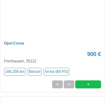
Opel Corsa
900 €
Fronhausen, 35112
168.356 km
Benzin
44 kw (60 PS)
➜
★
➦