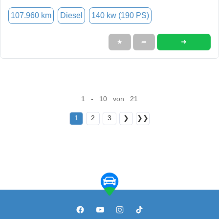
107.960 km
Diesel
140 kw (190 PS)
➜
★
➦
1 - 10 von 21
1
2
3
❯
❯❯