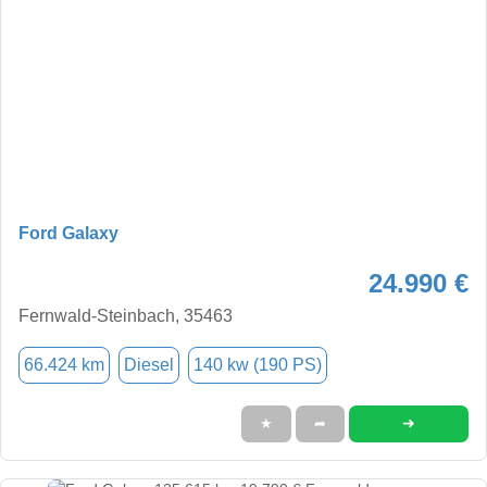
Ford Galaxy
24.990 €
Fernwald-Steinbach, 35463
66.424 km
Diesel
140 kw (190 PS)
➜
★
➦