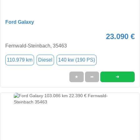
Ford Galaxy
23.090 €
Fernwald-Steinbach, 35463
110.979 km
Diesel
140 kw (190 PS)
➜
★
➦