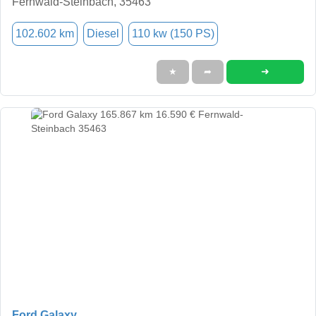
Fernwald-Steinbach, 35463
102.602 km
Diesel
110 kw (150 PS)
➜
★
➦
Ford Galaxy