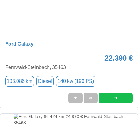
Ford Galaxy
22.390 €
Fernwald-Steinbach, 35463
103.086 km
Diesel
140 kw (190 PS)
➜
★
➦