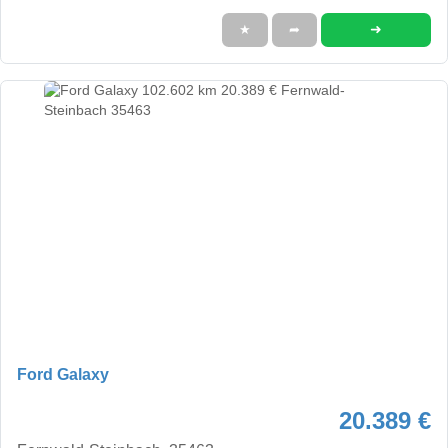
➜
★
➦
Ford Galaxy
20.389 €