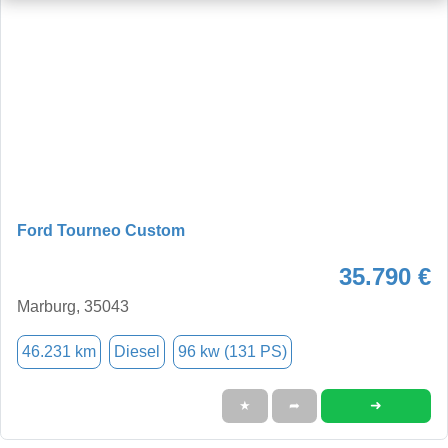
Ford Tourneo Custom
35.790 €
Marburg, 35043
46.231 km
Diesel
96 kw (131 PS)
➜
★
➦