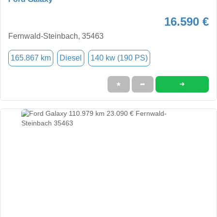
16.590 €
Fernwald-Steinbach, 35463
165.867 km
Diesel
140 kw (190 PS)
➜
★
➦