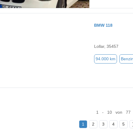
BMW 118
Lollar, 35457
94.000 km
Benzi
1 - 10 von 77
1
2
3
4
5