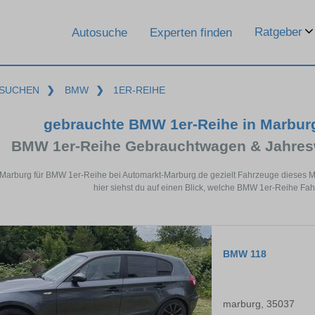
Ratgeber
Autosuche
Experten finden
SUCHEN
❯
BMW
❯
1ER-REIHE
gebrauchte BMW 1er-Reihe in Marbur
BMW 1er-Reihe Gebrauchtwagen & Jahres
 Marburg für BMW 1er-Reihe bei Automarkt-Marburg.de gezielt Fahrzeuge dieses 
hier siehst du auf einen Blick, welche BMW 1er-Reihe Fah
BMW 118
marburg, 35037