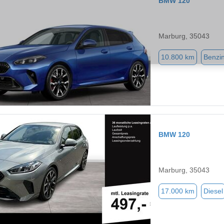
BMW 120
Marburg, 35043
10.800 km
Benzi
BMW 120
Marburg, 35043
17.000 km
Diesel