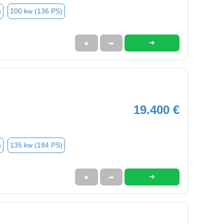
n
100 kw (136 PS)
➜
★
➦
19.400 €
n
135 kw (184 PS)
➜
★
➦