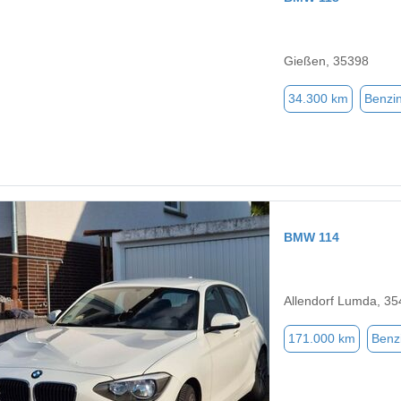
Gießen, 35398
34.300 km
Benzi
BMW 114
Allendorf Lumda, 3
171.000 km
Benz