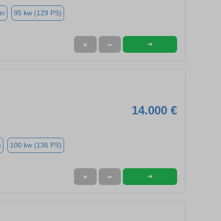
in
95 kw (129 PS)
➜
★
➦
14.000 €
n
100 kw (136 PS)
➜
★
➦