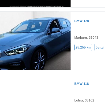
BMW 120
Marburg, 35043
25.255 km
Benzi
BMW 118
Lohra, 35102