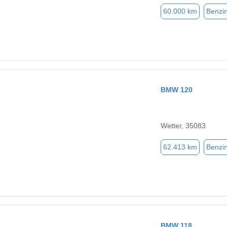
60.000 km
Benzi
BMW 120
Wetter, 35083
62.413 km
Benzi
BMW 118