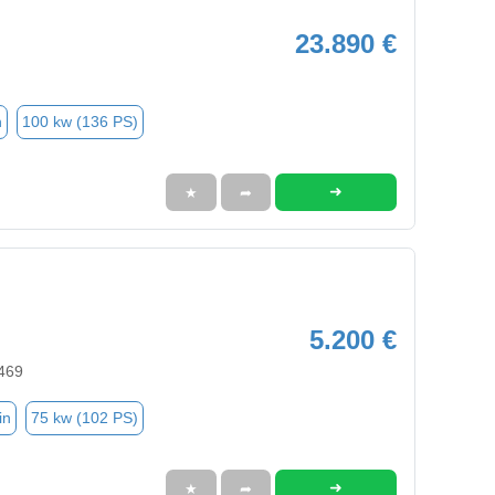
23.890 €
n
100 kw (136 PS)
➜
★
➦
5.200 €
5469
in
75 kw (102 PS)
➜
★
➦