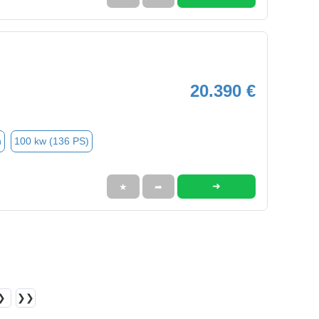
20.390 €
n
100 kw (136 PS)
➜
★
➦
❯
❯❯