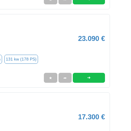
23.090 €
n
131 kw (178 PS)
➜
★
➦
17.300 €