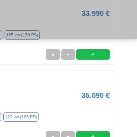
33.990 €
n
125 kw (170 PS)
➜
★
➦
35.690 €
120 kw (163 PS)
➜
★
➦