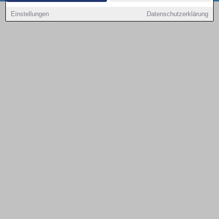
Copyright © 2000 - 2026 | 1A Infosysteme GmbH | Content by: 1a-sites-autos
Einstellungen
Datenschutzerklärung
09.08.2026