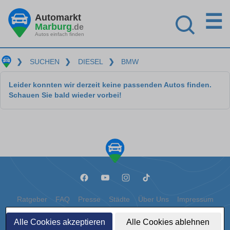
☰
Automarkt
Marburg
.de
Autos einfach finden
❯
SUCHEN
❯
DIESEL
❯
BMW
Leider konnten wir derzeit keine passenden Autos finden.
Schauen Sie bald wieder vorbei!
Ratgeber
FAQ
Presse
Städte
Über Uns
Impressum
Datenschutz
Cookies
Alle Cookies akzeptieren
Alle Cookies ablehnen