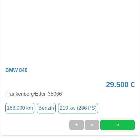
BMW 840
29.500 €
Frankenberg/Eder, 35066
183.000 km
Benzin
210 kw (286 PS)
➜
★
➦