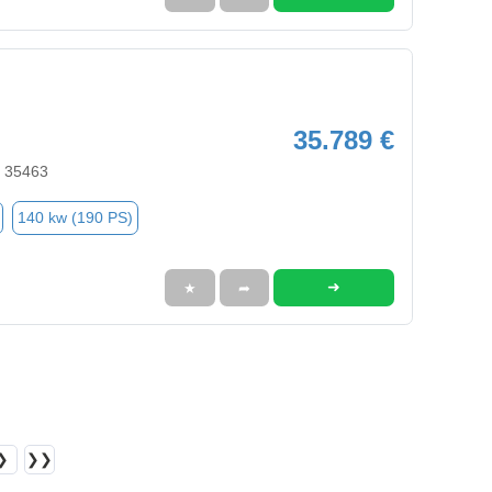
35.789 €
, 35463
140 kw (190 PS)
➜
★
➦
❯
❯❯