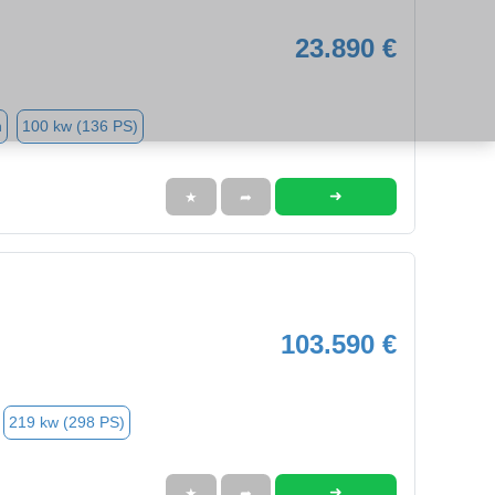
23.890 €
n
100 kw (136 PS)
➜
★
➦
103.590 €
219 kw (298 PS)
➜
★
➦