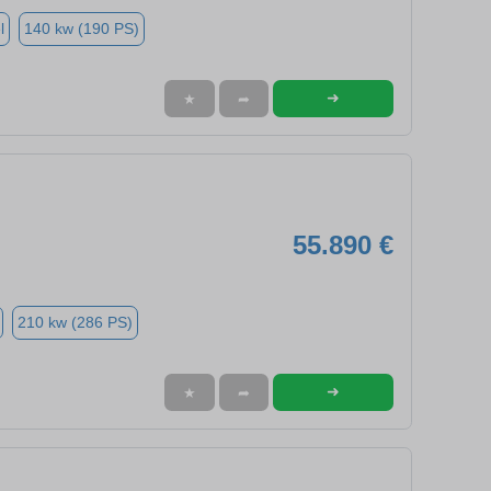
l
140 kw (190 PS)
➜
★
➦
55.890 €
210 kw (286 PS)
➜
★
➦