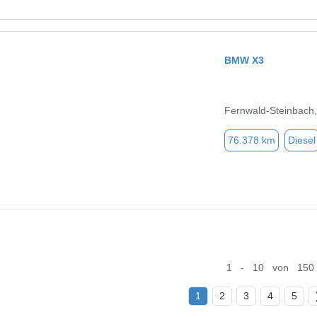
BMW X3
Fernwald-Steinbach
76.378 km
Diesel
1 - 10 von 150
1
2
3
4
5