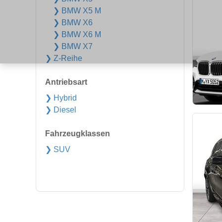
❯ BMW X5 M
❯ BMW X6
❯ BMW X6 M
❯ BMW X7
❯ Z-Reihe
Antriebsart
❯ Hybrid
❯ Diesel
Fahrzeugklassen
❯ SUV