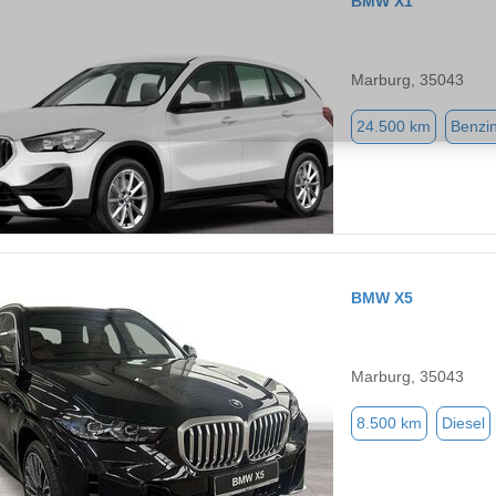
BMW X1
Marburg, 35043
24.500 km
Benzi
BMW X5
Marburg, 35043
8.500 km
Diesel