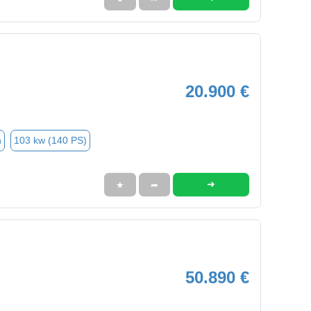
20.900 €
n
103 kw (140 PS)
➜
★
➦
50.890 €