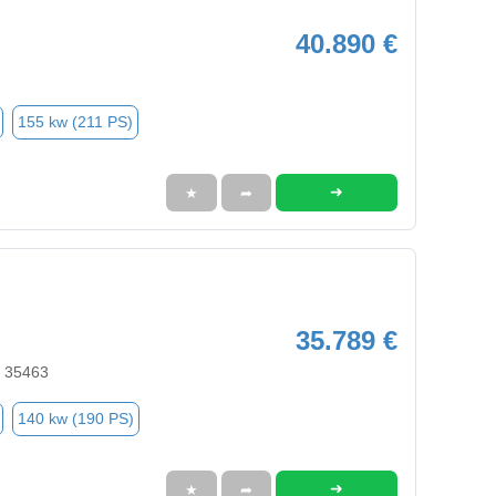
40.890 €
155 kw (211 PS)
➜
★
➦
35.789 €
, 35463
140 kw (190 PS)
➜
★
➦