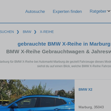
Ratgeber
Autosuche
Experten finden
SUCHEN
❯
BMW
❯
X-REIHE
gebrauchte BMW X-Reihe in Marburg
BMW X-Reihe Gebrauchtwagen & Jahresw
Marburg für BMW X-Reihe bei Automarkt-Marburg.de gezielt Fahrzeuge dieses Mod
siehst du auf einen Blick, welche BMW X-Reihe Fahrze
BMW X2
Marburg, 35043