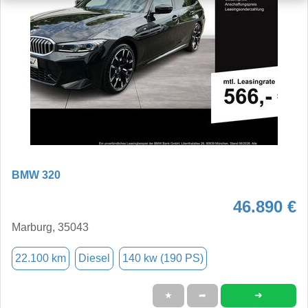
BMW 320
46.890 €
Marburg, 35043
22.100 km
Diesel
140 kw (190 PS)
➜
★
➦