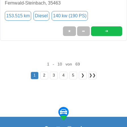
Fernwald-Steinbach, 35463
153.515 km
Diesel
140 kw (190 PS)
➜
★
➦
1 - 10 von 69
1
2
3
4
5
❯
❯❯