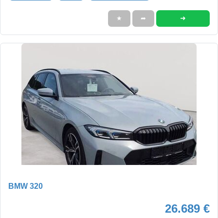
➜
★
➦
BMW 320
26.689 €