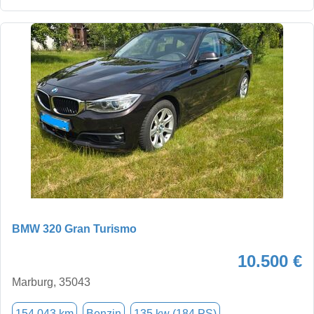
BMW 320 Gran Turismo
10.500 €
Marburg, 35043
154.043 km
Benzin
135 kw (184 PS)