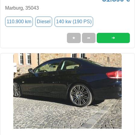
Marburg, 35043
110.900 km
Diesel
140 kw (190 PS)
➜
★
➦