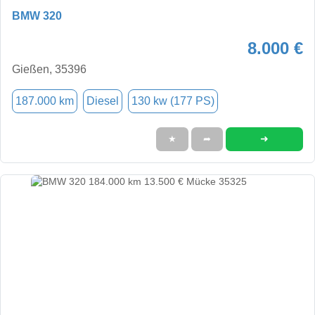
BMW 320
8.000 €
Gießen, 35396
187.000 km
Diesel
130 kw (177 PS)
➜
★
➦