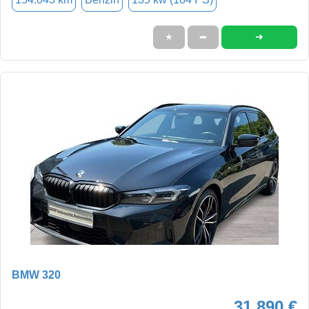
➜
★
➦
BMW 320
31.890 €