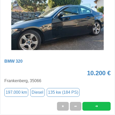
BMW 320
10.200 €
Frankenberg, 35066
197.000 km
Diesel
135 kw (184 PS)
➜
★
➦