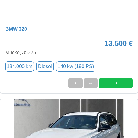
BMW 320
13.500 €
Mücke, 35325
184.000 km
Diesel
140 kw (190 PS)
➜
★
➦